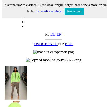
Ta strona używa ciasteczek (cookies), dzięki którym nasz serwis może działa
lepiej.
Dowiedz się więcej
Rozumiem
PL
DE
EN
USD
GBP
AED
PLN
EUR