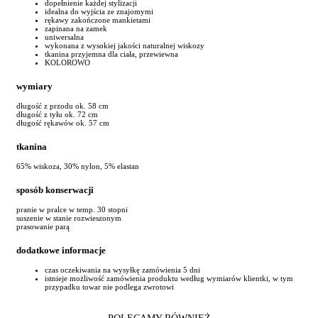
dopełnienie każdej stylizacji
idealna do wyjścia ze znajomymi
rękawy zakończone mankietami
zapinana na zamek
uniwersalna
wykonana z wysokiej jakości naturalnej wiskozy
tkanina przyjemna dla ciała, przewiewna
KOLOROWO
wymiary
długość z przodu ok. 58 cm
długość z tyłu ok. 72 cm
długość rękawów ok. 57 cm
tkanina
65% wiskoza, 30% nylon, 5% elastan
sposób konserwacji
pranie w pralce w temp. 30 stopni
suszenie w stanie rozwieszonym
prasowanie parą
dodatkowe informacje
czas oczekiwania na wysyłkę zamówienia 5 dni
istnieje możliwość zamówienia produktu według wymiarów klientki, w tym
przypadku towar nie podlega zwrotowi