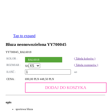
Tap to expand
Bluza neonowozielona YY700045
YY700045_RAL6018
KOLOR :
( Tabela kolorów )
RAL6018
ROZMIAR :
( Tabela rozmiarów )
XS
ILOŚĆ :
szt
CENA :
690,00 PLN
448,50 PLN
DODAJ DO KOSZYKA
opis
sportowa bluza