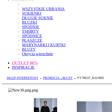
WSZYSTKIE UBRANIA
SUKIENKI
DŁUGIE SUKNIE
BLUZKI
SPODNIE
TSHIRTY
SPÓDNICE
PŁASZCZE
MARYNARKI I KURTKI
BLUZY
Okrycia wierzchnie
OUTLET
80%
INSPIRACJE
SKLEP INTERNETOWY
→
PROMOCJA→BLUZY
→ YY700337_RAL9005