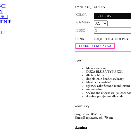
CI
YY700337_RAL9005
Y
KOLOR :
ŚCI
RAL9005
ENIE
ROZMIAR :
ILOŚĆ :
.pl
CENA :
690,00 PLN
414,00 PLN
DODAJ DO KOSZYKA
opis
bluza oversize
DUŻA BLUZA TYPU XXL
dłuższa bluza
dopełnienie każdej stylizacji
idealna na codzień
rękawy zakończone mankietami
uniwersalna
wykonana z wysokiej jakości nat
tkanina przyjemna dla ciała
wymiary
długość ok. 85-90 cm
długość rękawów ok. 70 cm
tkanina