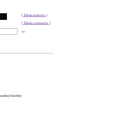
( Tabela kolorów )
( Tabela rozmiarów )
szt
uralnej bawełny