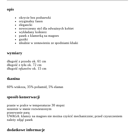
opis
okrycie bez podszewki
oryginalny fason
elegancki
nowoczesny styl dla odważnych kobiet
wykładany kołnierz
pasek z klamerką na magnes
guziki
idealnie w zestawieniu ze spodniami khaki
wymiary
długość z przodu ok. 61 cm
długość z tyłu ok. 72 cm
długość rękawów ok. 15 cm
tkanina
60% wiskoza, 35% poliamid, 5% elastan
sposób konserwacji
pranie w pralce w temperaturze 30 stopni
suszenie w stanie rozwieszonym
prasowanie parą
UWAGA: klamry na magnes nie można czyścić mechanicznie; przed czyszczeniem
należy zdjąć pasek
dodatkowe informacje