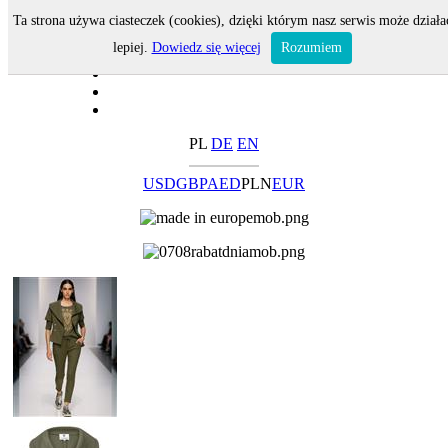
Ta strona używa ciasteczek (cookies), dzięki którym nasz serwis może działa
lepiej.
Dowiedz się więcej
Rozumiem
PL
DE
EN
USD
GBP
AED
PLN
EUR