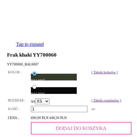
Tap to expand
Frak khaki YY700060
YY700060_RAL6007
KOLOR :
( Tabela kolorów )
RAL6007
RAL9005
ROZMIAR :
( Tabela rozmiarów )
XS
ILOŚĆ :
szt
CENA :
690,00 PLN
448,50 PLN
DODAJ DO KOSZYKA