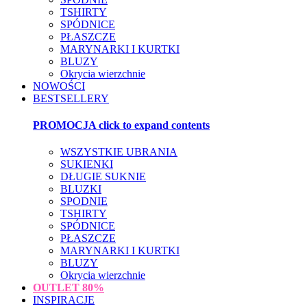
TSHIRTY
SPÓDNICE
PŁASZCZE
MARYNARKI I KURTKI
BLUZY
Okrycia wierzchnie
NOWOŚCI
BESTSELLERY
PROMOCJA
click to expand contents
WSZYSTKIE UBRANIA
SUKIENKI
DŁUGIE SUKNIE
BLUZKI
SPODNIE
TSHIRTY
SPÓDNICE
PŁASZCZE
MARYNARKI I KURTKI
BLUZY
Okrycia wierzchnie
OUTLET
80%
INSPIRACJE