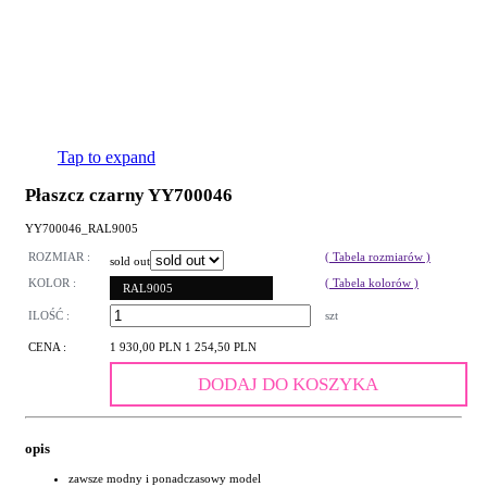
Tap to expand
Płaszcz czarny YY700046
YY700046_RAL9005
ROZMIAR :
( Tabela rozmiarów )
sold out
KOLOR :
( Tabela kolorów )
RAL9005
ILOŚĆ :
szt
CENA :
1 930,00 PLN
1 254,50 PLN
DODAJ DO KOSZYKA
opis
zawsze modny i ponadczasowy model