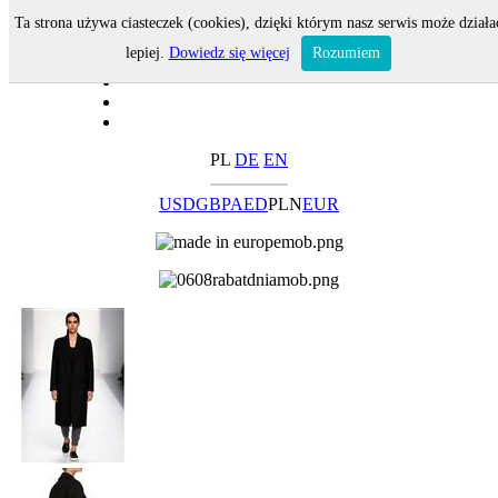
Ta strona używa ciasteczek (cookies), dzięki którym nasz serwis może działa
lepiej.
Dowiedz się więcej
Rozumiem
PL
DE
EN
USD
GBP
AED
PLN
EUR