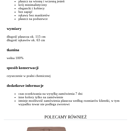
płaszcz na wiosnę i wczesną jesień
krój minimalistyczny
elegancki i kobiecy
bez zapięć
rękawy bez mankietów
płaszcz na podszewce
wymiary
długość płaszcza ok. 115 cm
długość rękawów ok. 63 cm
tkanina
wełna 100%
sposób konserwacji
czyszczenie w pralni chemicznej
dodatkowe informacje
czas oczekiwania na wysyłkę zamówienia 7 dni
inne kolory tylko na zamówienie
istnieje możliwość zamówienia płaszcza według rozmiarów klientki, w tym
wypadku towar nie podlega zwrotowi
POLECAMY RÓWNIEŻ