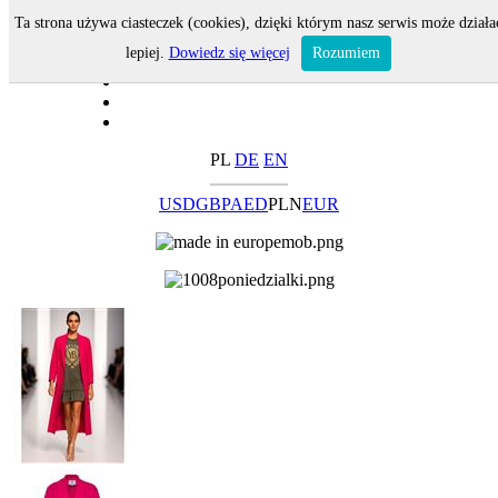
Ta strona używa ciasteczek (cookies), dzięki którym nasz serwis może działa
lepiej.
Dowiedz się więcej
Rozumiem
PL
DE
EN
USD
GBP
AED
PLN
EUR