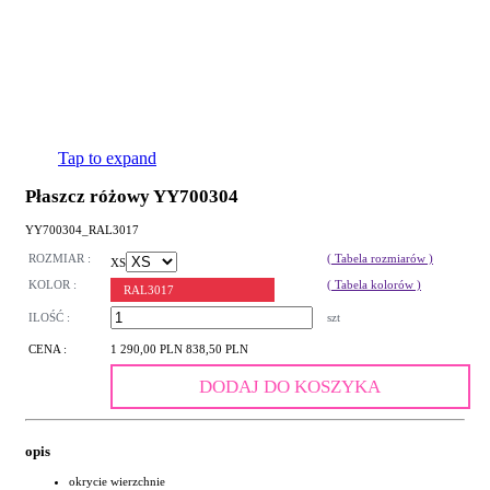
Tap to expand
Płaszcz różowy YY700304
YY700304_RAL3017
ROZMIAR :
( Tabela rozmiarów )
XS
KOLOR :
( Tabela kolorów )
RAL3017
ILOŚĆ :
szt
CENA :
1 290,00 PLN
838,50 PLN
DODAJ DO KOSZYKA
opis
okrycie wierzchnie