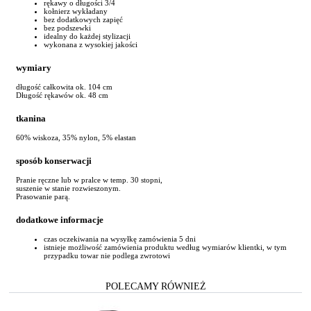
rękawy o długości 3/4
kołnierz wykładany
bez dodatkowych zapięć
bez podszewki
idealny do każdej stylizacji
wykonana z wysokiej jakości
wymiary
długość całkowita ok. 104 cm
Długość rękawów ok. 48 cm
tkanina
60% wiskoza, 35% nylon, 5% elastan
sposób konserwacji
Pranie ręczne lub w pralce w temp. 30 stopni,
suszenie w stanie rozwieszonym.
Prasowanie parą.
dodatkowe informacje
czas oczekiwania na wysyłkę zamówienia 5 dni
istnieje możliwość zamówienia produktu według wymiarów klientki, w tym
przypadku towar nie podlega zwrotowi
POLECAMY RÓWNIEŻ