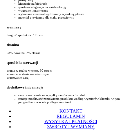
kieszenie na biodrach
sportowa elegancja na każdą okazję
wygodne i praktyczne
wykonane z naturalnej dzianiny wysokiej jakości
materiał przyjemny dla ciała, przewiewny
wymiary
długość spodni ok. 105 cm
tkanina
98% bawełna, 2% elastan
sposób konserwacji
pranie w pralce w temp. 30 stopni
suszenie w stanie rozwieszonym
prasowanie parą
dodatkowe informacje
czas oczekiwania na wysyłkę zamówienia 3-5 dni
istnieje możliwość zamówienia produktu według wymiarów klientki, w tym
przypadku towar nie podlega zwrotowi
KONTAKT
REGULAMIN
WYSYŁKA I PŁATNOŚCI
ZWROTY I WYMIANY