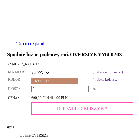
Tap to expand
Spodnie luźne pudrowy róż OVERSIZE YY600203
YY600203_RAL3012
ROZMIAR :
( Tabela rozmiarów )
XS
KOLOR :
( Tabela kolorów )
RAL3012
ILOŚĆ :
szt
CENA :
690,00 PLN
414,00 PLN
DODAJ DO KOSZYKA
opis
spodnie OVERSIZE
prosty krój