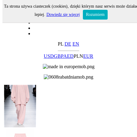
Ta strona używa ciasteczek (cookies), dzięki którym nasz serwis może działa
lepiej.
Dowiedz się więcej
Rozumiem
PL
DE
EN
USD
GBP
AED
PLN
EUR