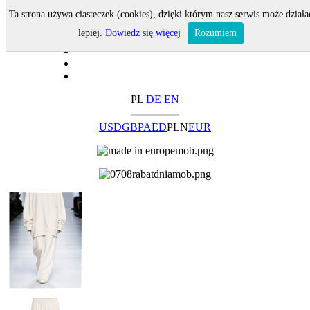
Ta strona używa ciasteczek (cookies), dzięki którym nasz serwis może działa
lepiej.
Dowiedz się więcej
Rozumiem
PL
DE
EN
USD
GBP
AED
PLN
EUR