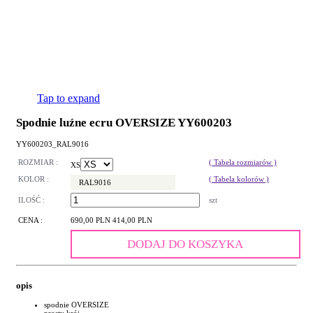
Tap to expand
Spodnie luźne ecru OVERSIZE YY600203
YY600203_RAL9016
ROZMIAR :
( Tabela rozmiarów )
XS
KOLOR :
( Tabela kolorów )
RAL9016
ILOŚĆ :
szt
CENA :
690,00 PLN
414,00 PLN
DODAJ DO KOSZYKA
opis
spodnie OVERSIZE
prosty krój