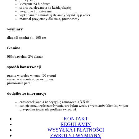
kieszenie na biodrach
sportowa elegancja na każdą okazję
wygodne i praktyczne
wykonane z naturalnej dzianiny wysokiej jakości
materiał przyjemny dla ciała, przewiewny
wymiary
długość spodni ok. 105 cm
tkanina
98% bawełna, 2% elastan
sposób konserwacji
pranie w pralce w temp. 30 stopni
suszenie w stanie rozwieszonym
prasowanie parą
dodatkowe informacje
czas oczekiwania na wysyłkę zamówienia 3-5 dni
istnieje możliwość zamówienia produktu według wymiarów klientki, w tym
przypadku towar nie podlega zwrotowi
KONTAKT
REGULAMIN
WYSYŁKA I PŁATNOŚCI
ZWROTY I WYMIANY