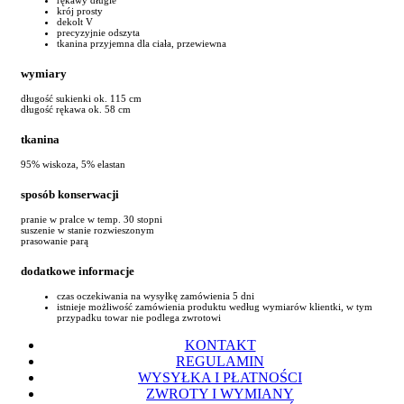
krój prosty
dekolt V
precyzyjnie odszyta
tkanina przyjemna dla ciała, przewiewna
wymiary
długość sukienki ok. 115 cm
długość rękawa ok. 58 cm
tkanina
95% wiskoza, 5% elastan
sposób konserwacji
pranie w pralce w temp. 30 stopni
suszenie w stanie rozwieszonym
prasowanie parą
dodatkowe informacje
czas oczekiwania na wysyłkę zamówienia 5 dni
istnieje możliwość zamówienia produktu według wymiarów klientki, w tym
przypadku towar nie podlega zwrotowi
KONTAKT
REGULAMIN
WYSYŁKA I PŁATNOŚCI
ZWROTY I WYMIANY