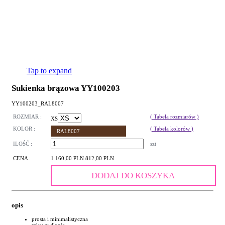
Tap to expand
Sukienka brązowa YY100203
YY100203_RAL8007
ROZMIAR :
( Tabela rozmiarów )
XS
KOLOR :
( Tabela kolorów )
RAL8007
ILOŚĆ :
szt
CENA :
1 160,00 PLN
812,00 PLN
DODAJ DO KOSZYKA
opis
prosta i minimalistyczna
rękawy długie