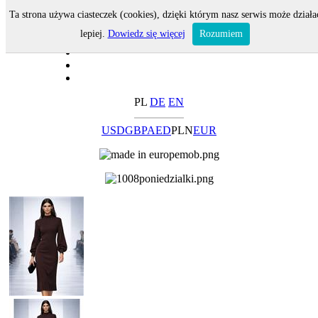
Ta strona używa ciasteczek (cookies), dzięki którym nasz serwis może działa
lepiej.
Dowiedz się więcej
Rozumiem
PL
DE
EN
USD
GBP
AED
PLN
EUR