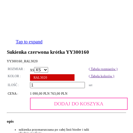
Tap to expand
Sukienka czerwona krótka YY300160
YY300160_RAL3020
ROZMIAR :
( Tabela rozmiarów )
XS
KOLOR :
( Tabela kolorów )
RAL3020
ILOŚĆ :
szt
CENA :
1 090,00 PLN
763,00 PLN
DODAJ DO KOSZYKA
opis
sukienka przymarszczana po całej linii bioder i talii
idealnie maskuje