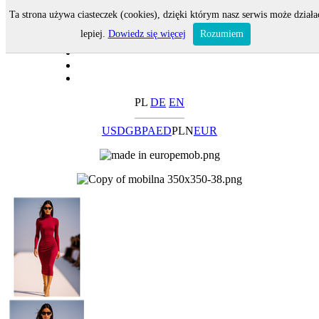
Ta strona używa ciasteczek (cookies), dzięki którym nasz serwis może działa
lepiej.
Dowiedz się więcej
Rozumiem
PL
DE
EN
USD
GBP
AED
PLN
EUR