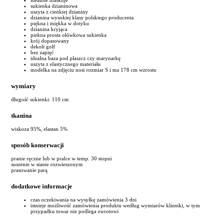
sukienka dzianinowa
uszyta z cienkiej dzianiny
dzianina wysokiej klasy polskiego producenta
piękna i miękka w dotyku
dzianina kryjąca
piekna prosta ołówkowa sukienka
krój dopasowany
dekolt golf
bez zapięć
idealna baza pod płaszcz czy marynarkę
uszyta z elastycznego materiału
modelka na zdjęciu nosi rozmiar S i ma 178 cm wzrostu
wymiary
długość sukienki: 110 cm
tkanina
wiskoza 95%, elastan 5%
sposób konserwacji
pranie ręczne lub w pralce w temp. 30 stopni
suszenie w stanie rozwieszonym
prasowanie parą
dodatkowe informacje
czas oczekiwania na wysyłkę zamówienia 3 dni
istnieje możliwość zamówienia produktu według wymiarów klientki, w tym
przypadku towar nie podlega zwrotowi