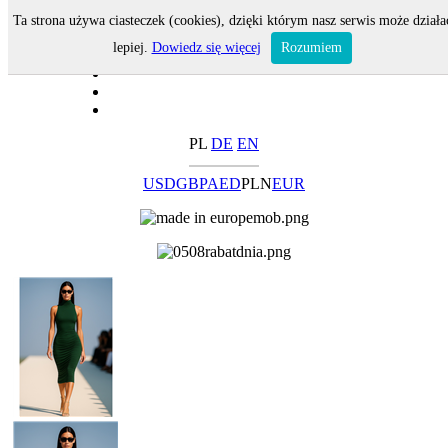
Ta strona używa ciasteczek (cookies), dzięki którym nasz serwis może działa
lepiej.
Dowiedz się więcej
Rozumiem
PL
DE
EN
USD
GBP
AED
PLN
EUR