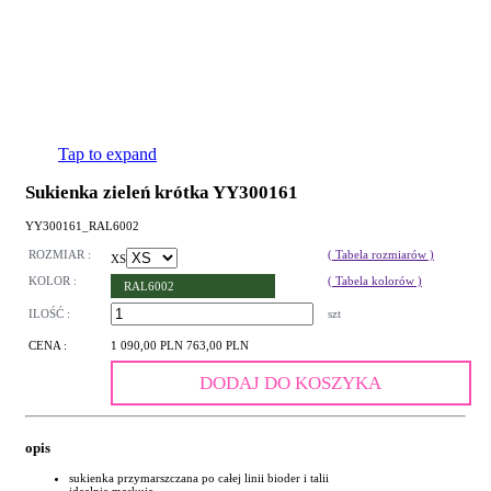
Tap to expand
Sukienka zieleń krótka YY300161
YY300161_RAL6002
ROZMIAR :
( Tabela rozmiarów )
XS
KOLOR :
( Tabela kolorów )
RAL6002
ILOŚĆ :
szt
CENA :
1 090,00 PLN
763,00 PLN
DODAJ DO KOSZYKA
opis
sukienka przymarszczana po całej linii bioder i talii
idealnie maskuje