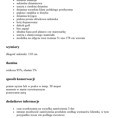
sukienka dzianinowa
uszyta z cienkiej dzianiny
dzianina wysokiej klasy polskiego producenta
piękna i miękka w dotyku
dzianina kryjąca
piekna prosta ołówkowa sukienka
krój dopasowany
dekolt golf
bez zapięć
idealna baza pod płaszcz czy marynarkę
uszyta z elastycznego materiału
modelka na zdjęciu nosi rozmiar S i ma 178 cm wzrostu
wymiary
długość sukienki: 110 cm
tkanina
wiskoza 95%, elastan 5%
sposób konserwacji
pranie ręczne lub w pralce w temp. 30 stopni
suszenie w stanie rozwieszonym
prasowanie parą
dodatkowe informacje
czas oczekiwania na wysyłkę zamówienia 3 dni
istnieje możliwość zamówienia produktu według wymiarów klientki, w tym
przypadku towar nie podlega zwrotowi