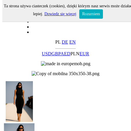
Ta strona używa ciasteczek (cookies), dzięki którym nasz serwis może działa
lepiej.
Dowiedz się więcej
Rozumiem
PL
DE
EN
USD
GBP
AED
PLN
EUR