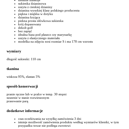
sukienka dzianinowa
uszyta z cienkiej dzianiny
dzianina wysokiej klasy polskiego producenta
piękna i miękka w dotyku
dzianina kryjąca
piekna prosta ołówkowa sukienka
krój dopasowany
dekolt golf
bez zapięć
idealna baza pod płaszcz czy marynarkę
uszyta z elastycznego materiału
modelka na zdjęciu nosi rozmiar S i ma 178 cm wzrostu
wymiary
długość sukienki: 110 cm
tkanina
wiskoza 95%, elastan 5%
sposób konserwacji
pranie ręczne lub w pralce w temp. 30 stopni
suszenie w stanie rozwieszonym
prasowanie parą
dodatkowe informacje
czas oczekiwania na wysyłkę zamówienia 3 dni
istnieje możliwość zamówienia produktu według wymiarów klientki, w tym
przypadku towar nie podlega zwrotowi