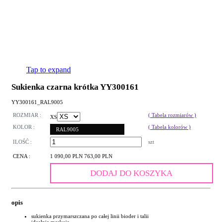
Tap to expand
Sukienka czarna krótka YY300161
YY300161_RAL9005
ROZMIAR :
( Tabela rozmiarów )
XS
KOLOR :
( Tabela kolorów )
RAL9005
ILOŚĆ :
szt
CENA :
1 090,00 PLN
763,00 PLN
DODAJ DO KOSZYKA
opis
sukienka przymarszczana po całej linii bioder i talii
idealnie maskuje