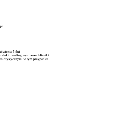
opni
mówienia 5 dni
produktu według wymiarów klientki
 kolorystycznym, w tym przypadku