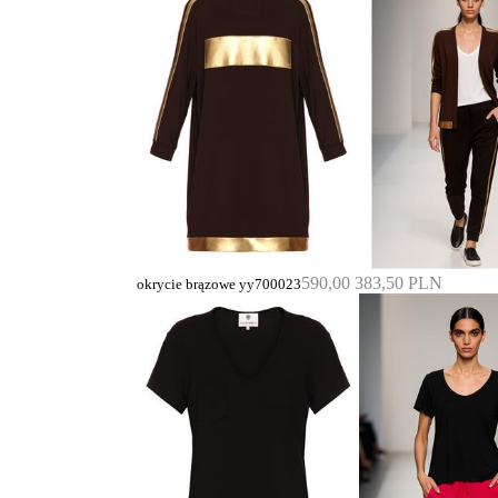
590,00
383,50 PLN
okrycie brązowe yy700023