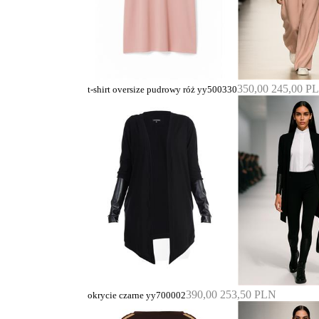
350,00
245,00 P
t-shirt oversize pudrowy róż yy500330
390,00
253,50 PLN
okrycie czarne yy700002