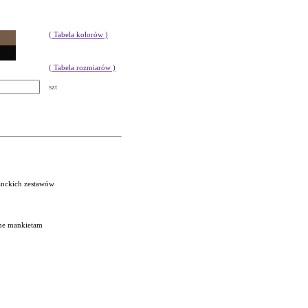
( Tabela kolorów )
( Tabela rozmiarów )
szt
ganckich zestawów
one mankietam