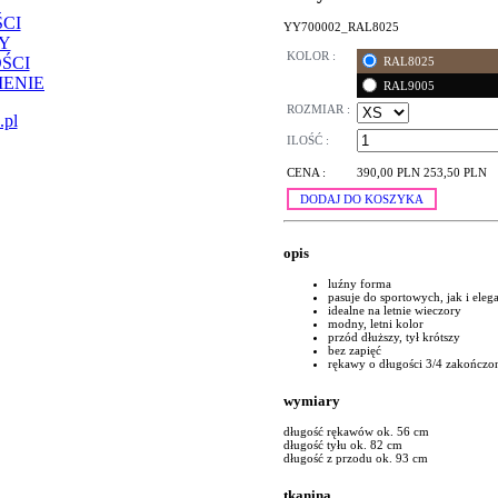
CI
YY700002_RAL8025
Y
KOLOR :
ŚCI
RAL8025
ENIE
RAL9005
ROZMIAR :
.pl
ILOŚĆ :
CENA :
390,00 PLN
253,50 PLN
DODAJ DO KOSZYKA
opis
luźny forma
pasuje do sportowych, jak i ele
idealne na letnie wieczory
modny, letni kolor
przód dłuższy, tył krótszy
bez zapięć
rękawy o długości 3/4 zakończ
wymiary
długość rękawów ok. 56 cm
długość tyłu ok. 82 cm
długość z przodu ok. 93 cm
tkanina