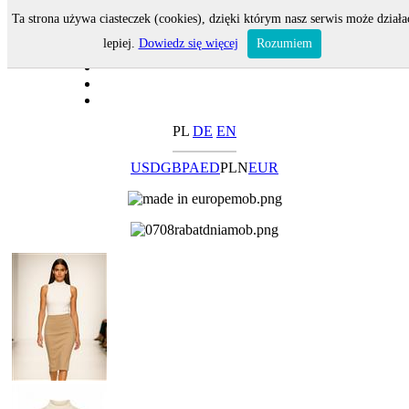
Ta strona używa ciasteczek (cookies), dzięki którym nasz serwis może działa
lepiej.
Dowiedz się więcej
Rozumiem
PL
DE
EN
USD
GBP
AED
PLN
EUR