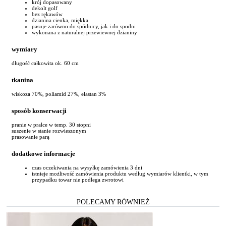
krój dopasowany
dekolt golf
bez rękawów
dzianina cienka, miękka
pasuje zarówno do spódnicy, jak i do spodni
wykonana z naturalnej przewiewnej dzianiny
wymiary
długość całkowita ok. 60 cm
tkanina
wiskoza 70%, poliamid 27%, elastan 3%
sposób konserwacji
pranie w pralce w temp. 30 stopni
suszenie w stanie rozwieszonym
prasowanie parą
dodatkowe informacje
czas oczekiwania na wysyłkę zamówienia 3 dni
istnieje możliwość zamówienia produktu według wymiarów klientki, w tym
przypadku towar nie podlega zwrotowi
POLECAMY RÓWNIEŻ