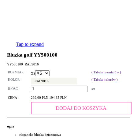
Tap to expand
Bluzka golf YY500100
YY500100_RAL9016
ROZMIAR :
( Tabela rozmiarów )
XS
KOLOR :
( Tabela kolorów )
RAL9016
ILOŚĆ :
szt
CENA :
299,00 PLN
194,35 PLN
DODAJ DO KOSZYKA
opis
elegancka bluzka dzianinowa