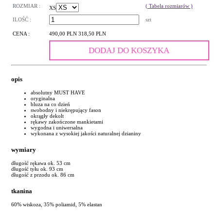
ROZMIAR :
( Tabela rozmiarów )
XS
ILOŚĆ :
szt
CENA :
490,00 PLN
318,50 PLN
DODAJ DO KOSZYKA
opis
absolutny MUST HAVE
oryginalna
bluza na co dzień
swobodny i niekrępujący fason
okrągły dekolt
rękawy zakończone mankietami
wygodna i uniwersalna
wykonana z wysokiej jakości naturalnej dzianiny
wymiary
długość rękawa ok. 53 cm
długość tyłu ok. 93 cm
długość z przodu ok. 86 cm
tkanina
60% wiskoza, 35% poliamid, 5% elastan