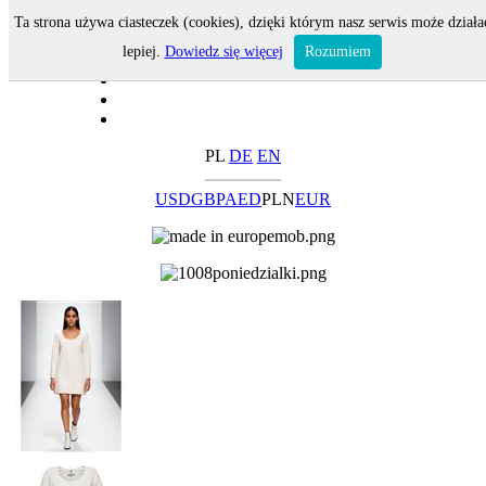
Ta strona używa ciasteczek (cookies), dzięki którym nasz serwis może działa
lepiej.
Dowiedz się więcej
Rozumiem
PL
DE
EN
USD
GBP
AED
PLN
EUR