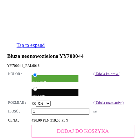
Tap to expand
Bluza neonowozielona YY700044
YY700044_RAL6018
KOLOR :
( Tabela kolorów )
RAL6018
RAL9005
ROZMIAR :
( Tabela rozmiarów )
XS
ILOŚĆ :
szt
CENA :
490,00 PLN
318,50 PLN
DODAJ DO KOSZYKA