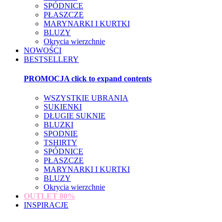
SPÓDNICE
PŁASZCZE
MARYNARKI I KURTKI
BLUZY
Okrycia wierzchnie
NOWOŚCI
BESTSELLERY
PROMOCJA
click to expand contents
WSZYSTKIE UBRANIA
SUKIENKI
DŁUGIE SUKNIE
BLUZKI
SPODNIE
TSHIRTY
SPÓDNICE
PŁASZCZE
MARYNARKI I KURTKI
BLUZY
Okrycia wierzchnie
OUTLET
80%
INSPIRACJE