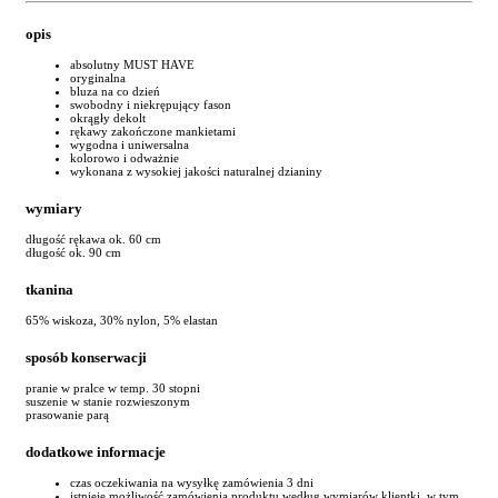
opis
absolutny MUST HAVE
oryginalna
bluza na co dzień
swobodny i niekrępujący fason
okrągły dekolt
rękawy zakończone mankietami
wygodna i uniwersalna
kolorowo i odważnie
wykonana z wysokiej jakości naturalnej dzianiny
wymiary
długość rękawa ok. 60 cm
długość ok. 90 cm
tkanina
65% wiskoza, 30% nylon, 5% elastan
sposób konserwacji
pranie w pralce w temp. 30 stopni
suszenie w stanie rozwieszonym
prasowanie parą
dodatkowe informacje
czas oczekiwania na wysyłkę zamówienia 3 dni
istnieje możliwość zamówienia produktu według wymiarów klientki, w tym