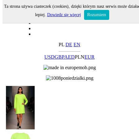
Ta strona używa ciasteczek (cookies), dzięki którym nasz serwis może działa
lepiej.
Dowiedz się więcej
Rozumiem
PL
DE
EN
USD
GBP
AED
PLN
EUR