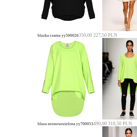
350,00
227,50 PLN
bluzka czarna yy500026
490,00
318,50 PLN
bluza neonowozielona yy700053