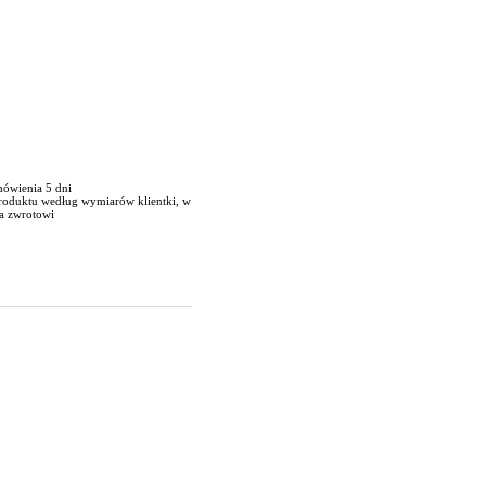
mówienia 5 dni
produktu według wymiarów klientki, w
a zwrotowi