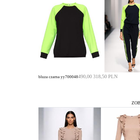
490,00
318,50 PLN
bluza czarna yy700048
ZOB