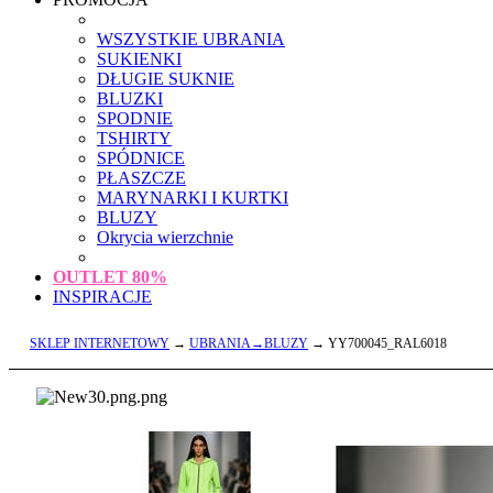
WSZYSTKIE UBRANIA
SUKIENKI
DŁUGIE SUKNIE
BLUZKI
SPODNIE
TSHIRTY
SPÓDNICE
PŁASZCZE
MARYNARKI I KURTKI
BLUZY
Okrycia wierzchnie
OUTLET
80%
INSPIRACJE
SKLEP INTERNETOWY
→
UBRANIA→BLUZY
→ YY700045_RAL6018