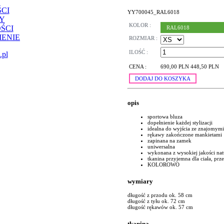
CI
YY700045_RAL6018
Y
KOLOR :
ŚCI
RAL6018
ENIE
ROZMIAR :
ILOŚĆ :
.pl
CENA :
690,00 PLN
448,50 PLN
DODAJ DO KOSZYKA
opis
sportowa bluza
dopełnienie każdej stylizacji
idealna do wyjścia ze znajomymi
rękawy zakończone mankietami
zapinana na zamek
uniwersalna
wykonana z wysokiej jakości nat
tkanina przyjemna dla ciała, pr
KOLOROWO
wymiary
długość z przodu ok. 58 cm
długość z tyłu ok. 72 cm
długość rękawów ok. 57 cm
tkanina