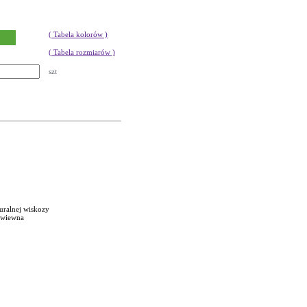
( Tabela kolorów )
( Tabela rozmiarów )
szt
uralnej wiskozy
zewiewna