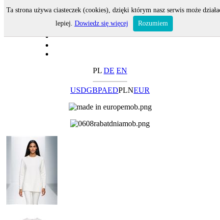
Ta strona używa ciasteczek (cookies), dzięki którym nasz serwis może działa
lepiej.
Dowiedz się więcej
Rozumiem
PL
DE
EN
USD
GBP
AED
PLN
EUR