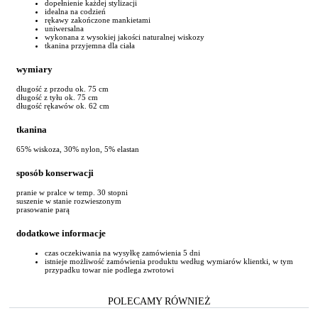
dopełnienie każdej stylizacji
idealna na codzień
rękawy zakończone mankietami
uniwersalna
wykonana z wysokiej jakości naturalnej wiskozy
tkanina przyjemna dla ciała
wymiary
długość z przodu ok. 75 cm
długość z tyłu ok. 75 cm
długość rękawów ok. 62 cm
tkanina
65% wiskoza, 30% nylon, 5% elastan
sposób konserwacji
pranie w pralce w temp. 30 stopni
suszenie w stanie rozwieszonym
prasowanie parą
dodatkowe informacje
czas oczekiwania na wysyłkę zamówienia 5 dni
istnieje możliwość zamówienia produktu według wymiarów klientki, w tym
przypadku towar nie podlega zwrotowi
POLECAMY RÓWNIEŻ