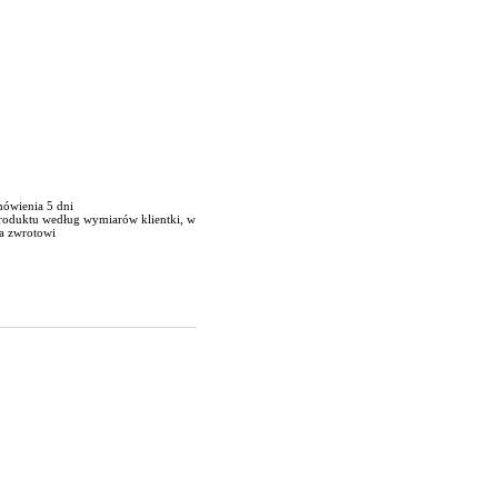
mówienia 5 dni
produktu według wymiarów klientki, w
a zwrotowi