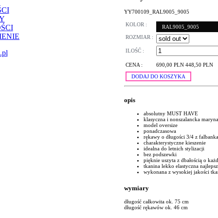
CI
YY700109_RAL9005_9005
Y
KOLOR :
ŚCI
RAL9005_9005
ENIE
ROZMIAR :
ILOŚĆ :
.pl
CENA :
690,00 PLN
448,50 PLN
DODAJ DO KOSZYKA
opis
absolutny MUST HAVE
klasyczna i nonszalancka maryn
model oversize
ponadczasowa
rękawy o długości 3/4 z falbank
charakterystyczne kieszenie
idealna do letnich stylizacji
bez podszewki
pięknie uszyta z dbałością o każ
tkanina lekko elastyczna najlepsz
wykonana z wysokiej jakości tk
wymiary
długość całkowita ok. 75 cm
długość rękawów ok. 46 cm