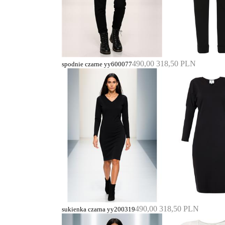
490,00
318,50 PLN
spodnie czarne yy600077
490,00
318,50 PLN
sukienka czarna yy200319