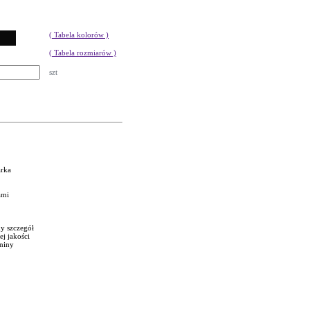
( Tabela kolorów )
( Tabela rozmiarów )
szt
arka
ami
dy szczegół
ej jakości
aniny