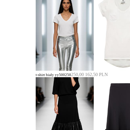
250,00
162,50 PLN
t-shirt biały yy500250