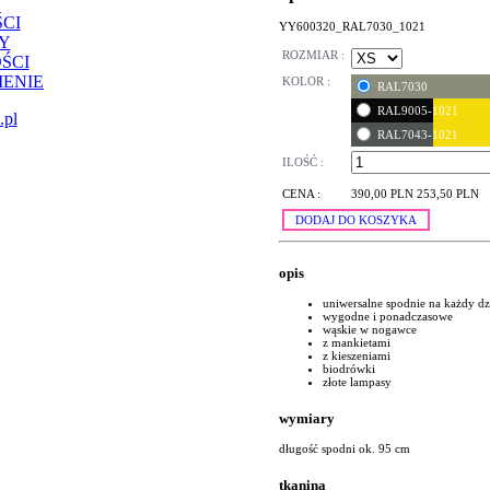
CI
YY600320_RAL7030_1021
Y
ROZMIAR :
ŚCI
ENIE
KOLOR :
RAL7030
RAL9005-1021
.pl
RAL7043-1021
ILOŚĆ :
CENA :
390,00 PLN
253,50 PLN
DODAJ DO KOSZYKA
opis
uniwersalne spodnie na każdy dz
wygodne i ponadczasowe
wąskie w nogawce
z mankietami
z kieszeniami
biodrówki
złote lampasy
wymiary
długość spodni ok. 95 cm
tkanina