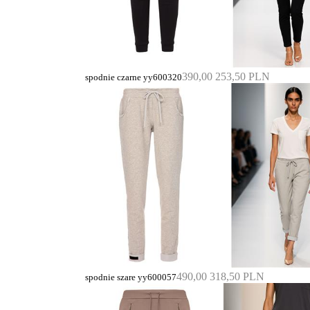
390,00
253,50 PLN
spodnie czarne yy600320
490,00
318,50 PLN
spodnie szare yy600057