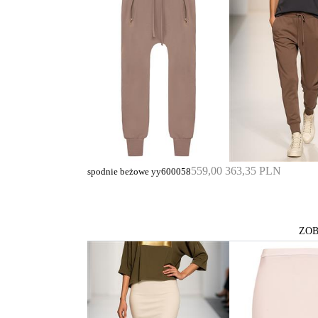
559,00
363,35 PLN
spodnie beżowe yy600058
ZOB