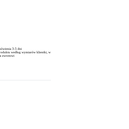
mówienia 3-5 dni
produktu według wymiarów klientki, w
a zwrotowi