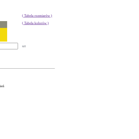
( Tabela rozmiarów )
( Tabela kolorów )
szt
ień