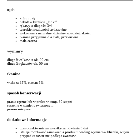
opis
krój prosty
dekolt w kształcie „łódki”
rękawy o długości 3/4
szerokie możliwości stylizacyjne
wykonana z naturalnej dzianiny wysokiej jakości
tkanina przyjemna dla ciała, przewiewna
mała czarna
wymiary
długość całkowita ok. 90 cm
długość rękawów ok. 50 cm
tkanina
wiskoza 95%, elastan 5%
sposób konserwacji
pranie ręczne lub w pralce w temp. 30 stopni
suszenie w stanie rozwieszonym
prasowanie parą
dodatkowe informacje
czas oczekiwania na wysyłkę zamówienia 3 dni
istnieje możliwość zamówienia produktu według wymiarów klientki, w tym
przypadku towar nie podlega zwrotowi