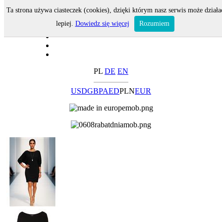
Ta strona używa ciasteczek (cookies), dzięki którym nasz serwis może działa
lepiej.
Dowiedz się więcej
Rozumiem
PL
DE
EN
USD
GBP
AED
PLN
EUR