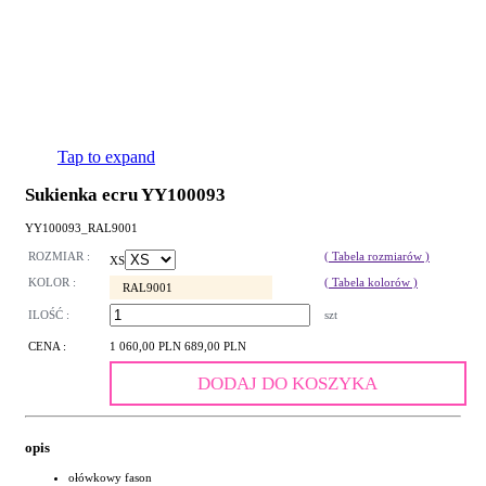
Tap to expand
Sukienka ecru YY100093
YY100093_RAL9001
ROZMIAR :
( Tabela rozmiarów )
XS
KOLOR :
( Tabela kolorów )
RAL9001
ILOŚĆ :
szt
CENA :
1 060,00 PLN
689,00 PLN
DODAJ DO KOSZYKA
opis
ołówkowy fason