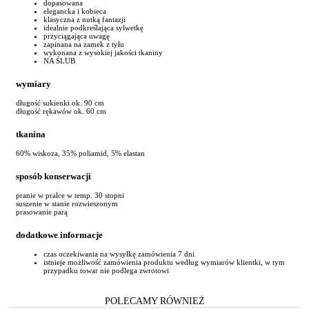
dopasowana
elegancka i kobieca
klasyczna z nutką fantazji
idealnie podkreślająca sylwetkę
przyciągająca uwagę
zapinana na zamek z tyłu
wykonana z wysokiej jakości tkaniny
NA ŚLUB
wymiary
długość sukienki ok. 90 cm
długość rękawów ok. 60 cm
tkanina
60% wiskoza, 35% poliamid, 5% elastan
sposób konserwacji
pranie w pralce w temp. 30 stopni
suszenie w stanie rozwieszonym
prasowanie parą
dodatkowe informacje
czas oczekiwania na wysyłkę zamówienia 7 dni
istnieje możliwość zamówienia produktu według wymiarów klientki, w tym
przypadku towar nie podlega zwrotowi
POLECAMY RÓWNIEŻ