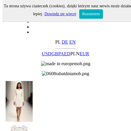
Ta strona używa ciasteczek (cookies), dzięki którym nasz serwis może działa
lepiej.
Dowiedz się więcej
Rozumiem
PL
DE
EN
USD
GBP
AED
PLN
EUR