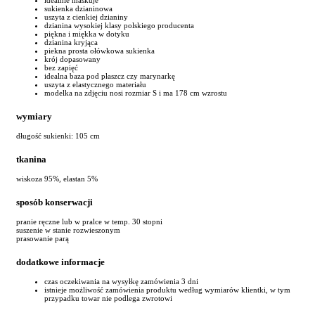
sukienka dzianinowa
uszyta z cienkiej dzianiny
dzianina wysokiej klasy polskiego producenta
piękna i miękka w dotyku
dzianina kryjąca
piekna prosta ołówkowa sukienka
krój dopasowany
bez zapięć
idealna baza pod płaszcz czy marynarkę
uszyta z elastycznego materiału
modelka na zdjęciu nosi rozmiar S i ma 178 cm wzrostu
wymiary
długość sukienki: 105 cm
tkanina
wiskoza 95%, elastan 5%
sposób konserwacji
pranie ręczne lub w pralce w temp. 30 stopni
suszenie w stanie rozwieszonym
prasowanie parą
dodatkowe informacje
czas oczekiwania na wysyłkę zamówienia 3 dni
istnieje możliwość zamówienia produktu według wymiarów klientki, w tym
przypadku towar nie podlega zwrotowi