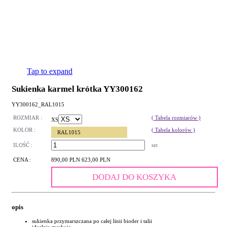
Tap to expand
Sukienka karmel krótka YY300162
YY300162_RAL1015
ROZMIAR :
( Tabela rozmiarów )
XS
KOLOR :
( Tabela kolorów )
RAL1015
ILOŚĆ :
szt
CENA :
890,00 PLN
623,00 PLN
DODAJ DO KOSZYKA
opis
sukienka przymarszczana po całej linii bioder i talii
idealnie maskuje