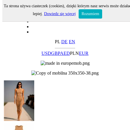
Ta strona używa ciasteczek (cookies), dzięki którym nasz serwis może działa
lepiej.
Dowiedz się więcej
Rozumiem
PL
DE
EN
USD
GBP
AED
PLN
EUR