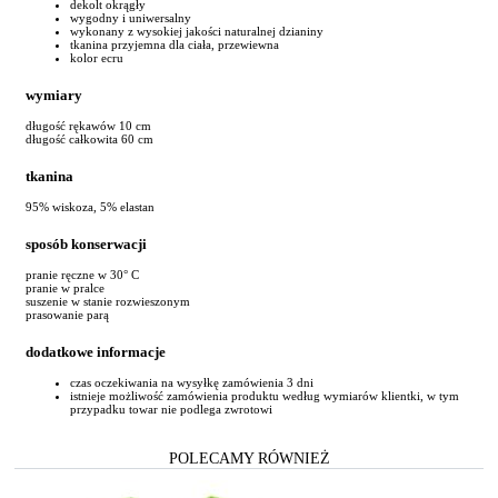
dekolt okrągły
wygodny i uniwersalny
wykonany z wysokiej jakości naturalnej dzianiny
tkanina przyjemna dla ciała, przewiewna
kolor ecru
wymiary
długość rękawów 10 cm
długość całkowita 60 cm
tkanina
95% wiskoza, 5% elastan
sposób konserwacji
pranie ręczne w 30° C
pranie w pralce
suszenie w stanie rozwieszonym
prasowanie parą
dodatkowe informacje
czas oczekiwania na wysyłkę zamówienia 3 dni
istnieje możliwość zamówienia produktu według wymiarów klientki, w tym
przypadku towar nie podlega zwrotowi
POLECAMY RÓWNIEŻ