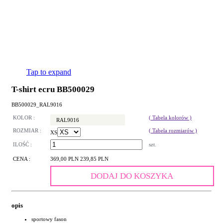
Tap to expand
T-shirt ecru BB500029
BB500029_RAL9016
KOLOR :
( Tabela kolorów )
RAL9016
ROZMIAR :
( Tabela rozmiarów )
XS
ILOŚĆ :
szt.
CENA :
369,00 PLN
239,85 PLN
DODAJ DO KOSZYKA
opis
sportowy fason