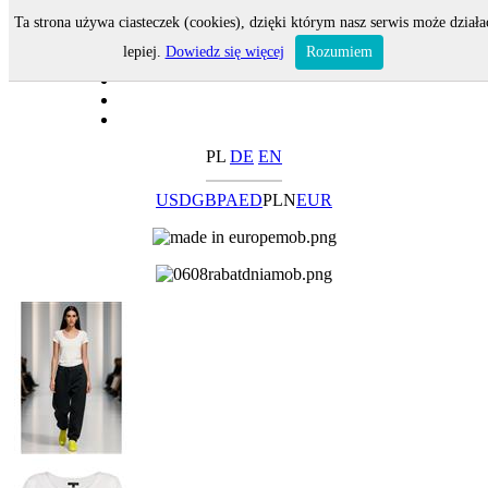
Ta strona używa ciasteczek (cookies), dzięki którym nasz serwis może działa
lepiej.
Dowiedz się więcej
Rozumiem
PL
DE
EN
USD
GBP
AED
PLN
EUR