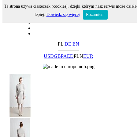
Ta strona używa ciasteczek (cookies), dzięki którym nasz serwis może działa
lepiej.
Dowiedz się więcej
Rozumiem
PL
DE
EN
USD
GBP
AED
PLN
EUR