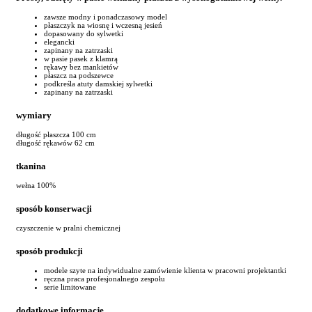
zawsze modny i ponadczasowy model
płaszczyk na wiosnę i wczesną jesień
dopasowany do sylwetki
elegancki
zapinany na zatrzaski
w pasie pasek z klamrą
rękawy bez mankietów
płaszcz na podszewce
podkreśla atuty damskiej sylwetki
zapinany na zatrzaski
wymiary
długość płaszcza 100 cm
długość rękawów 62 cm
tkanina
wełna 100%
sposób konserwacji
czyszczenie w pralni chemicznej
sposób produkcji
modele szyte na indywidualne zamówienie klienta w pracowni projektantki
ręczna praca profesjonalnego zespołu
serie limitowane
dodatkowe informacje