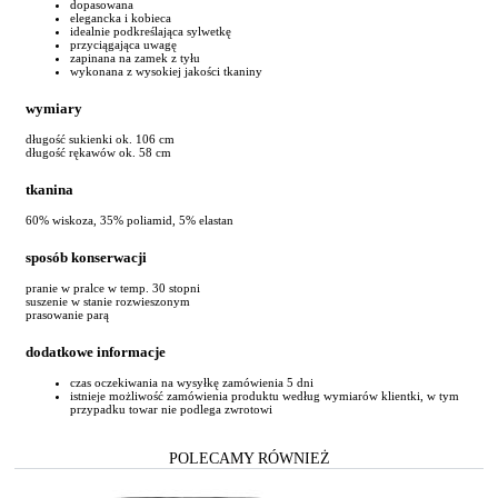
dopasowana
elegancka i kobieca
idealnie podkreślająca sylwetkę
przyciągająca uwagę
zapinana na zamek z tyłu
wykonana z wysokiej jakości tkaniny
wymiary
długość sukienki ok. 106 cm
długość rękawów ok. 58 cm
tkanina
60% wiskoza, 35% poliamid, 5% elastan
sposób konserwacji
pranie w pralce w temp. 30 stopni
suszenie w stanie rozwieszonym
prasowanie parą
dodatkowe informacje
czas oczekiwania na wysyłkę zamówienia 5 dni
istnieje możliwość zamówienia produktu według wymiarów klientki, w tym
przypadku towar nie podlega zwrotowi
POLECAMY RÓWNIEŻ