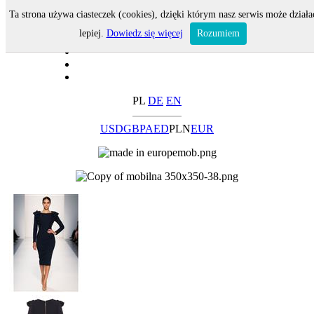
Ta strona używa ciasteczek (cookies), dzięki którym nasz serwis może działa
lepiej.
Dowiedz się więcej
Rozumiem
PL
DE
EN
USD
GBP
AED
PLN
EUR