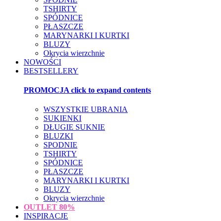
TSHIRTY
SPÓDNICE
PŁASZCZE
MARYNARKI I KURTKI
BLUZY
Okrycia wierzchnie
NOWOŚCI
BESTSELLERY
PROMOCJA
click to expand contents
WSZYSTKIE UBRANIA
SUKIENKI
DŁUGIE SUKNIE
BLUZKI
SPODNIE
TSHIRTY
SPÓDNICE
PŁASZCZE
MARYNARKI I KURTKI
BLUZY
Okrycia wierzchnie
OUTLET
80%
INSPIRACJE