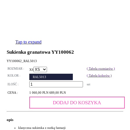
Tap to expand
Sukienka granatowa YY100062
YY100062_RAL5013
ROZMIAR :
( Tabela rozmiarów )
XS
KOLOR :
( Tabela kolorów )
RAL5013
ILOŚĆ :
szt
CENA :
1 060,00 PLN
689,00 PLN
DODAJ DO KOSZYKA
opis
klasyczna sukienka z nutką fantazji