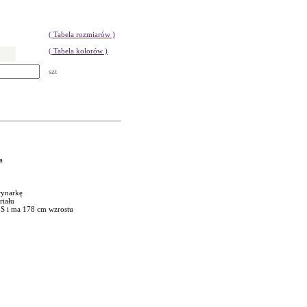
( Tabela rozmiarów )
( Tabela kolorów )
szt
a
rynarkę
riału
 S i ma 178 cm wzrostu