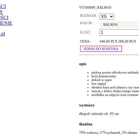
CI
YY100089_RAL9016
Y
ROZMIAR :
ŚCI
ENIE
KOLOR :
RAL9016
ILOŚĆ :
.pl
CENA :
440,00 PLN
286,00 PLN
DODAJ DO KOSZYKA
opis
piekna prosta ołówkowa sukienk
krój dopasowany
dekolt w szpic
bez zapięć
idealna baza pod płaszcz czy ma
uszyta z lekko elastycznego mate
modelka na zdjęciu nosi rozmiar
wymiary
długość sukienki ok. 95 cm
tkanina
70% wiskoza, 27% poliamid, 3% elastan