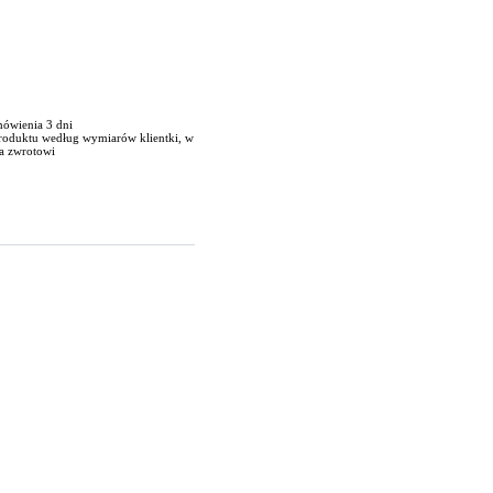
mówienia 3 dni
produktu według wymiarów klientki, w
a zwrotowi