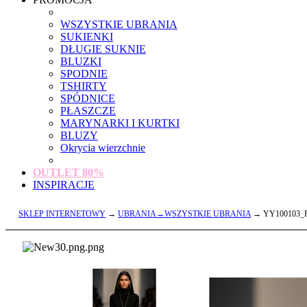
WSZYSTKIE UBRANIA
SUKIENKI
DŁUGIE SUKNIE
BLUZKI
SPODNIE
TSHIRTY
SPÓDNICE
PŁASZCZE
MARYNARKI I KURTKI
BLUZY
Okrycia wierzchnie
OUTLET
80%
INSPIRACJE
SKLEP INTERNETOWY
→
UBRANIA→WSZYSTKIE UBRANIA
→ YY100103_