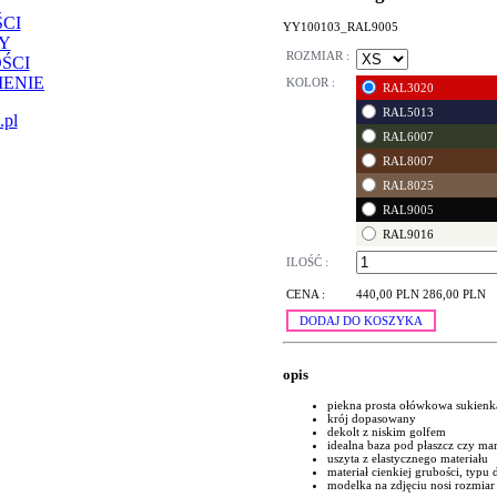
CI
YY100103_RAL9005
Y
ROZMIAR :
ŚCI
ENIE
KOLOR :
RAL3020
RAL5013
.pl
RAL6007
RAL8007
RAL8025
RAL9005
RAL9016
ILOŚĆ :
CENA :
440,00 PLN
286,00 PLN
DODAJ DO KOSZYKA
opis
piekna prosta ołówkowa sukienk
krój dopasowany
dekolt z niskim golfem
idealna baza pod płaszcz czy ma
uszyta z elastycznego materiału
materiał cienkiej grubości, typu 
modelka na zdjęciu nosi rozmiar