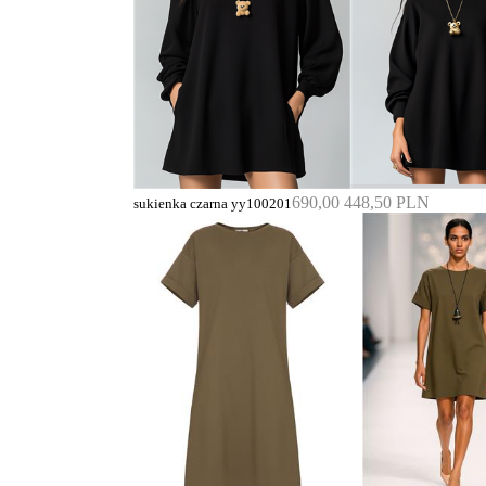
690,00
448,50 PLN
sukienka czarna yy100201