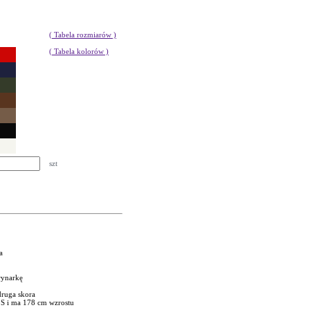
( Tabela rozmiarów )
( Tabela kolorów )
szt
a
rynarkę
druga skora
 S i ma 178 cm wzrostu