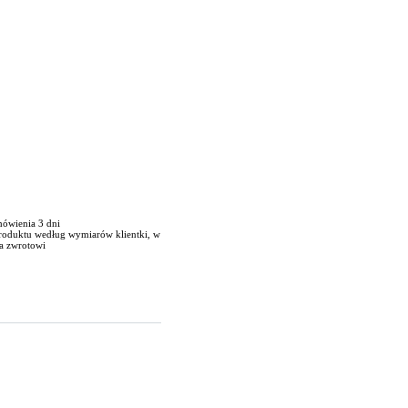
mówienia 3 dni
produktu według wymiarów klientki, w
a zwrotowi