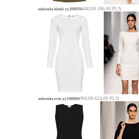
440,00
286,00 PLN
sukienka khaki yy200050
960,00
624,00 PLN
sukienka ecru yy100084