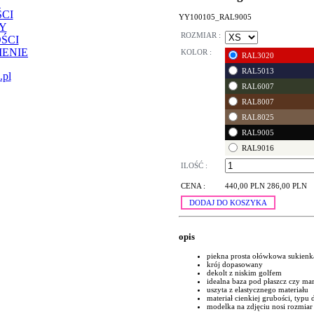
CI
YY100105_RAL9005
Y
ROZMIAR :
ŚCI
ENIE
KOLOR :
RAL3020
RAL5013
.pl
RAL6007
RAL8007
RAL8025
RAL9005
RAL9016
ILOŚĆ :
CENA :
440,00 PLN
286,00 PLN
DODAJ DO KOSZYKA
opis
piekna prosta ołówkowa sukienk
krój dopasowany
dekolt z niskim golfem
idealna baza pod płaszcz czy ma
uszyta z elastycznego materiału
materiał cienkiej grubości, typu 
modelka na zdjęciu nosi rozmiar