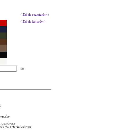
( Tabela rozmiarów )
( Tabela kolorów )
szt
a
rynarkę
druga skora
 S i ma 178 cm wzrostu