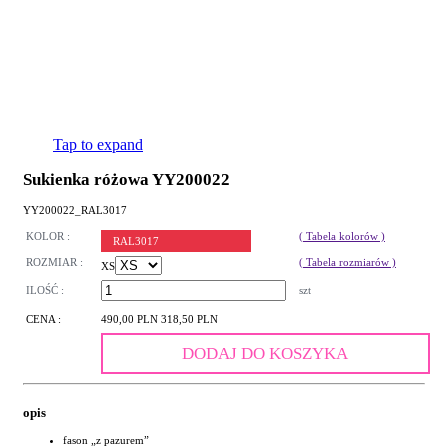
Tap to expand
Sukienka różowa YY200022
YY200022_RAL3017
KOLOR :
( Tabela kolorów )
RAL3017
ROZMIAR :
( Tabela rozmiarów )
XS
ILOŚĆ :
szt
CENA :
490,00 PLN
318,50 PLN
DODAJ DO KOSZYKA
opis
fason „z pazurem”