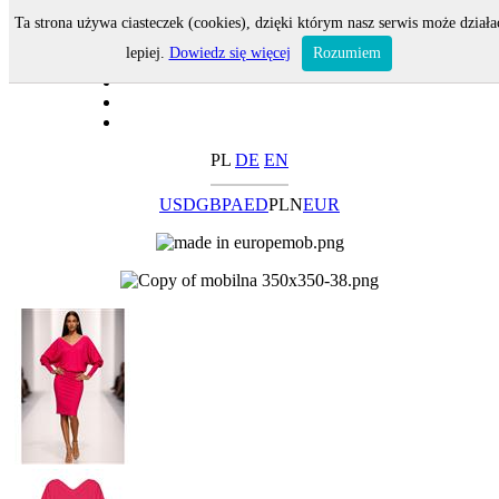
Ta strona używa ciasteczek (cookies), dzięki którym nasz serwis może działa
lepiej.
Dowiedz się więcej
Rozumiem
PL
DE
EN
USD
GBP
AED
PLN
EUR