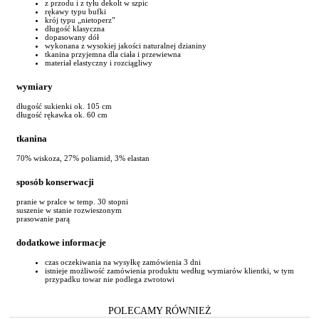
z przodu i z tyłu dekolt w szpic
rękawy typu bufki
krój typu „nietoperz”
długość klasyczna
dopasowany dół
wykonana z wysokiej jakości naturalnej dzianiny
tkanina przyjemna dla ciała i przewiewna
materiał elastyczny i rozciągliwy
wymiary
długość sukienki ok. 105 cm
długość rękawka ok. 60 cm
tkanina
70% wiskoza, 27% poliamid, 3% elastan
sposób konserwacji
pranie w pralce w temp. 30 stopni
suszenie w stanie rozwieszonym
prasowanie parą
dodatkowe informacje
czas oczekiwania na wysyłkę zamówienia 3 dni
istnieje możliwość zamówienia produktu według wymiarów klientki, w tym
przypadku towar nie podlega zwrotowi
POLECAMY RÓWNIEŻ