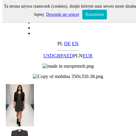
Ta strona używa ciasteczek (cookies), dzięki którym nasz serwis może działa
lepiej.
Dowiedz się więcej
Rozumiem
PL
DE
EN
USD
GBP
AED
PLN
EUR