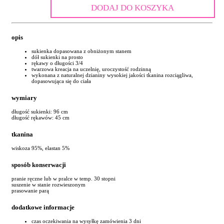
DODAJ DO KOSZYKA
opis
sukienka dopasowana z obniżonym stanem
dół sukienki na prosto
rękawy o długości 3/4
twarzowa kreacja na uczelnię, uroczystość rodzinną
wykonana z naturalnej dzianiny wysokiej jakości tkanina rozciągliwa,
dopasowująca się do ciała
wymiary
długość sukienki: 96 cm
długość rękawów: 45 cm
tkanina
wiskoza 95%, elastan 5%
sposób konserwacji
pranie ręczne lub w pralce w temp. 30 stopni
suszenie w stanie rozwieszonym
prasowanie parą
dodatkowe informacje
czas oczekiwania na wysyłkę zamówienia 3 dni