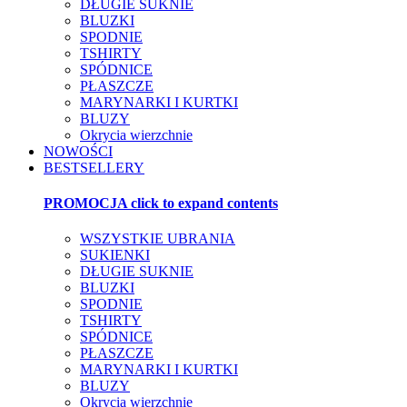
DŁUGIE SUKNIE
BLUZKI
SPODNIE
TSHIRTY
SPÓDNICE
PŁASZCZE
MARYNARKI I KURTKI
BLUZY
Okrycia wierzchnie
NOWOŚCI
BESTSELLERY
PROMOCJA
click to expand contents
WSZYSTKIE UBRANIA
SUKIENKI
DŁUGIE SUKNIE
BLUZKI
SPODNIE
TSHIRTY
SPÓDNICE
PŁASZCZE
MARYNARKI I KURTKI
BLUZY
Okrycia wierzchnie