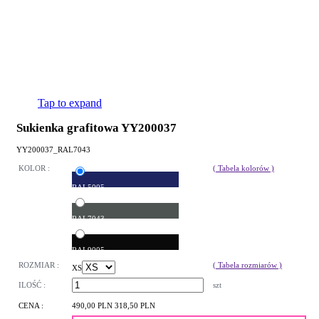
Tap to expand
Sukienka grafitowa YY200037
YY200037_RAL7043
KOLOR :
( Tabela kolorów )
RAL5005
RAL7043
RAL9005
ROZMIAR :
( Tabela rozmiarów )
XS
ILOŚĆ :
szt
CENA :
490,00 PLN
318,50 PLN