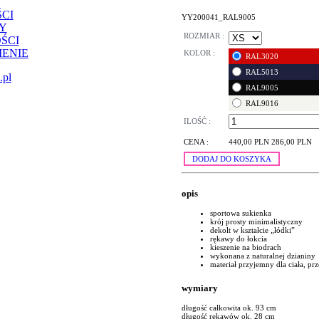
CI
YY200041_RAL9005
Y
ROZMIAR :
ŚCI
ENIE
KOLOR :
RAL3020
RAL5013
.pl
RAL9005
RAL9016
ILOŚĆ :
CENA :
440,00 PLN
286,00 PLN
DODAJ DO KOSZYKA
opis
sportowa sukienka
krój prosty minimalistyczny
dekolt w kształcie „łódki”
rękawy do łokcia
kieszenie na biodrach
wykonana z naturalnej dzianiny
materiał przyjemny dla ciała, p
wymiary
długość całkowita ok. 93 cm
długość rękawów ok. 28 cm