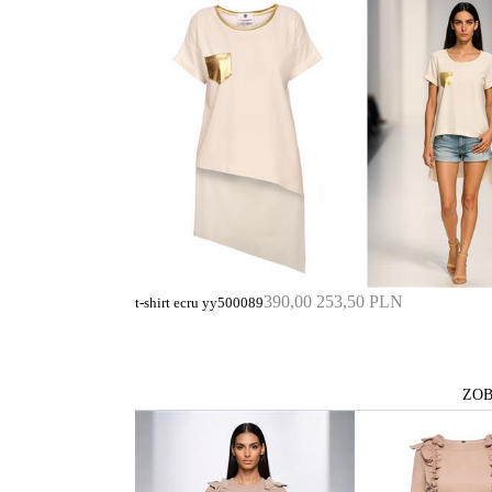
390,00
253,50 PLN
t-shirt ecru yy500089
ZOB