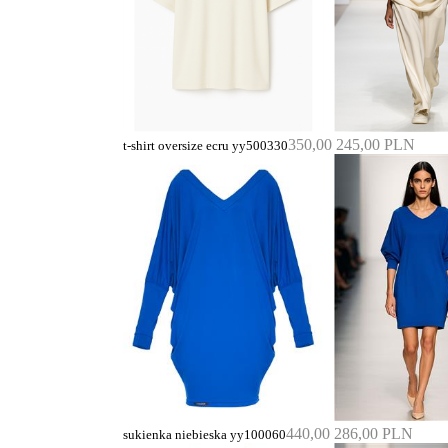
350,00
245,00 PLN
t-shirt oversize ecru yy500330
440,00
286,00 PLN
sukienka niebieska yy100060