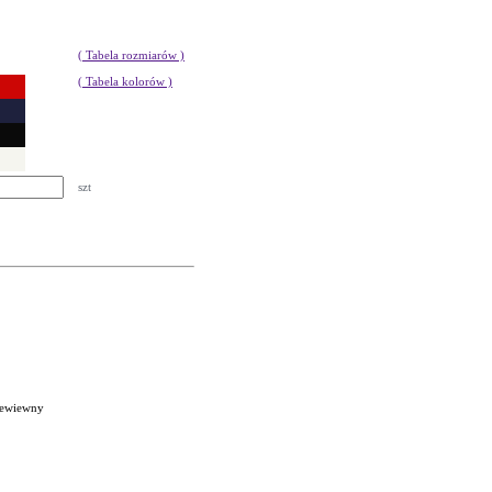
( Tabela rozmiarów )
( Tabela kolorów )
szt
rzewiewny