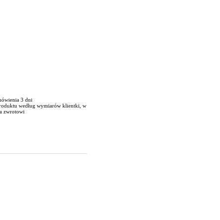
mówienia 3 dni
produktu według wymiarów klientki, w
a zwrotowi