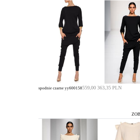
559,00
363,35 PLN
spodnie czarne yy600158
ZOB