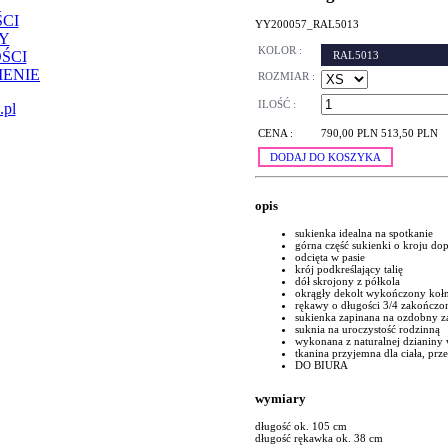
CI
YY200057_RAL5013
Y
KOLOR :
ŚCI
RAL5013
ENIE
ROZMIAR :
ILOŚĆ :
.pl
CENA :
790,00 PLN
513,50 PLN
DODAJ DO KOSZYKA
opis
sukienka idealna na spotkanie
górna część sukienki o kroju d
odcięta w pasie
krój podkreślający talię
dół skrojony z półkola
okrągły dekolt wykończony koł
rękawy o długości 3/4 zakończo
sukienka zapinana na ozdobny z
suknia na uroczystość rodzinną
wykonana z naturalnej dzianiny 
tkanina przyjemna dla ciała, pr
DO BIURA
wymiary
długość ok. 105 cm
długość rękawka ok. 38 cm