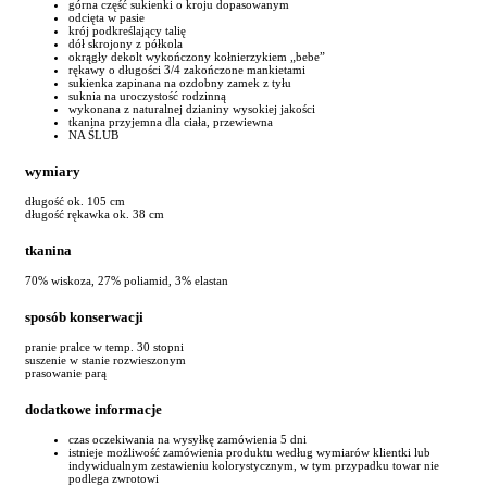
górna część sukienki o kroju dopasowanym
odcięta w pasie
krój podkreślający talię
dół skrojony z półkola
okrągły dekolt wykończony kołnierzykiem „bebe”
rękawy o długości 3/4 zakończone mankietami
sukienka zapinana na ozdobny zamek z tyłu
suknia na uroczystość rodzinną
wykonana z naturalnej dzianiny wysokiej jakości
tkanina przyjemna dla ciała, przewiewna
NA ŚLUB
wymiary
długość ok. 105 cm
długość rękawka ok. 38 cm
tkanina
70% wiskoza, 27% poliamid, 3% elastan
sposób konserwacji
pranie pralce w temp. 30 stopni
suszenie w stanie rozwieszonym
prasowanie parą
dodatkowe informacje
czas oczekiwania na wysyłkę zamówienia 5 dni
istnieje możliwość zamówienia produktu według wymiarów klientki lub
indywidualnym zestawieniu kolorystycznym, w tym przypadku towar nie
podlega zwrotowi