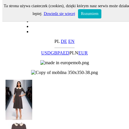
Ta strona używa ciasteczek (cookies), dzięki którym nasz serwis może działa
lepiej.
Dowiedz się więcej
Rozumiem
PL
DE
EN
USD
GBP
AED
PLN
EUR