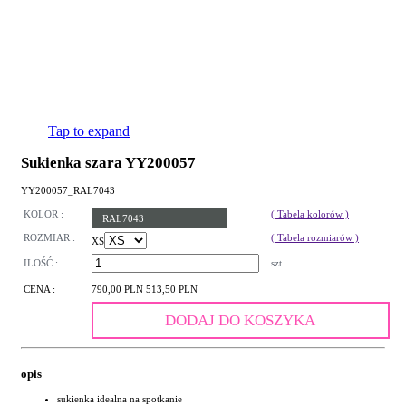
Tap to expand
Sukienka szara YY200057
YY200057_RAL7043
KOLOR :
( Tabela kolorów )
RAL7043
ROZMIAR :
( Tabela rozmiarów )
XS
ILOŚĆ :
szt
CENA :
790,00 PLN
513,50 PLN
DODAJ DO KOSZYKA
opis
sukienka idealna na spotkanie