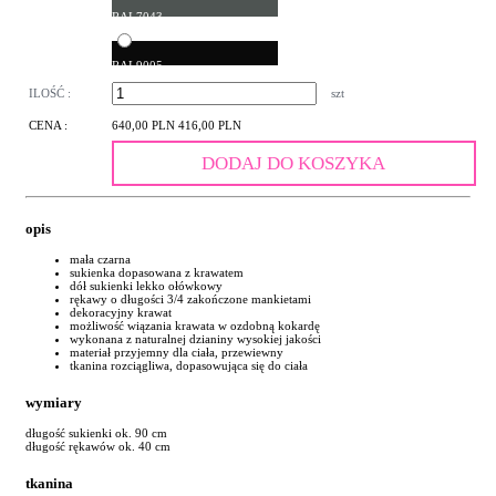
RAL7043
RAL9005
ILOŚĆ :
szt
CENA :
640,00 PLN
416,00 PLN
DODAJ DO KOSZYKA
opis
mała czarna
sukienka dopasowana z krawatem
dół sukienki lekko ołówkowy
rękawy o długości 3/4 zakończone mankietami
dekoracyjny krawat
możliwość wiązania krawata w ozdobną kokardę
wykonana z naturalnej dzianiny wysokiej jakości
materiał przyjemny dla ciała, przewiewny
tkanina rozciągliwa, dopasowująca się do ciała
wymiary
długość sukienki ok. 90 cm
długość rękawów ok. 40 cm
tkanina