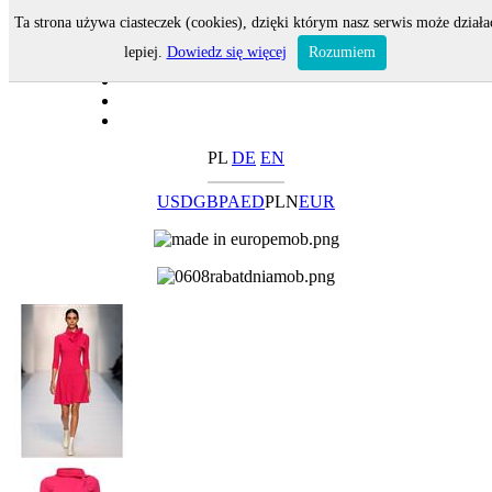
Ta strona używa ciasteczek (cookies), dzięki którym nasz serwis może działa
lepiej.
Dowiedz się więcej
Rozumiem
PL
DE
EN
USD
GBP
AED
PLN
EUR