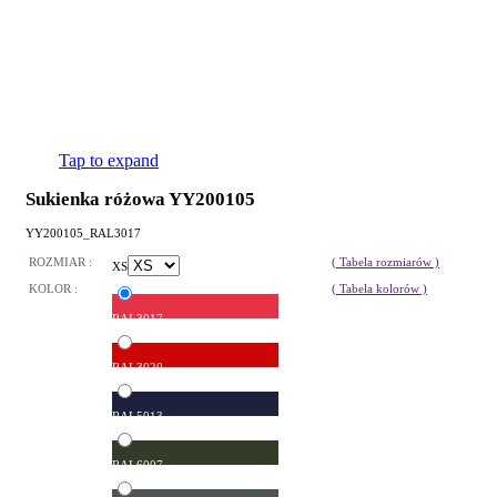
Tap to expand
Sukienka różowa YY200105
YY200105_RAL3017
ROZMIAR :
( Tabela rozmiarów )
XS
KOLOR :
( Tabela kolorów )
RAL3017
RAL3020
RAL5013
RAL6007