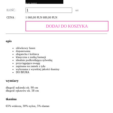
RAL9005
ILOŚĆ :
szt
CENA :
1 060,00 PLN
689,00 PLN
DODAJ DO KOSZYKA
opis
ołówkowy fason
dopasowana
elegancka i kobieca
klasyczna z nutką fantazji
idealnie podkreślająca sylwetkę
przyciągająca uwagę
zapinana na zamek z tyłu
wykonana z wysokiej jakości tkaniny
DO BIURA
wymiary
długość sukienki ok. 90 cm
długość rękawów ok. 58 cm
tkanina
65% wiskoza, 30% nylon, 5% elastan