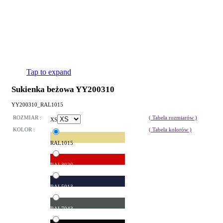
Tap to expand
Sukienka beżowa YY200310
YY200310_RAL1015
ROZMIAR :
( Tabela rozmiarów )
XS
KOLOR :
( Tabela kolorów )
RAL1015
RAL3020
RAL5013
RAL7043