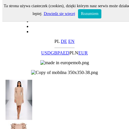
Ta strona używa ciasteczek (cookies), dzięki którym nasz serwis może działa
lepiej.
Dowiedz się więcej
Rozumiem
PL
DE
EN
USD
GBP
AED
PLN
EUR