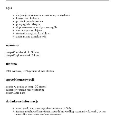
opis
elegancja sukienka w nowoczesnym wydaniu
klasyczna i kobieca
prosta i ponadczasowa
precyzyjnie odszyta
dopracowana w każdym szczególe
cięcia wyszczuplające
sukienka zwężana ku dołowi
zapinana na zamek z tyłu
wymiary
długość sukienki ok. 95 cm
długość rękawów ok. 14 cm
tkanina
60% wiskoza, 35% poliamid, 5% elastan
sposób konserwacji
pranie w pralce w temp. 30 stopni
suszenie w stanie rozwieszonym
prasowanie parą
dodatkowe informacje
czas oczekiwania na wysyłkę zamówienia 5 dni
istnieje możliwość zamówienia produktu według rozmiarów klientki, w tym
wypadku towar nie podlega zwrotowi