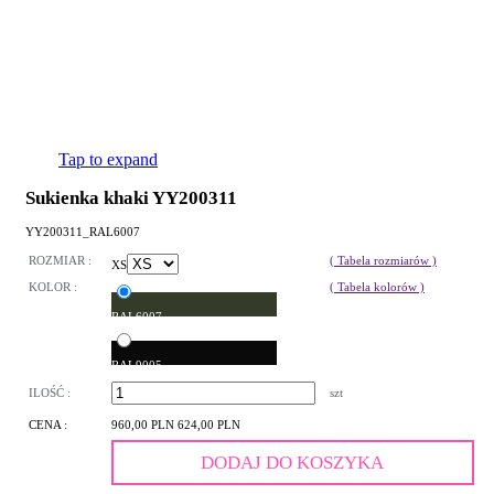
Tap to expand
Sukienka khaki YY200311
YY200311_RAL6007
ROZMIAR :
( Tabela rozmiarów )
XS
KOLOR :
( Tabela kolorów )
RAL6007
RAL9005
ILOŚĆ :
szt
CENA :
960,00 PLN
624,00 PLN
DODAJ DO KOSZYKA