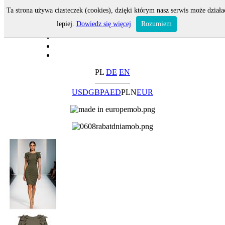
Ta strona używa ciasteczek (cookies), dzięki którym nasz serwis może działa
lepiej.
Dowiedz się więcej
Rozumiem
PL
DE
EN
USD
GBP
AED
PLN
EUR