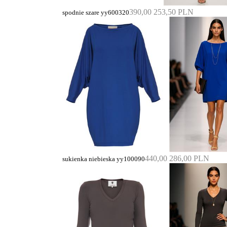
390,00
253,50 PLN
spodnie szare yy600320
440,00
286,00 PLN
sukienka niebieska yy100090