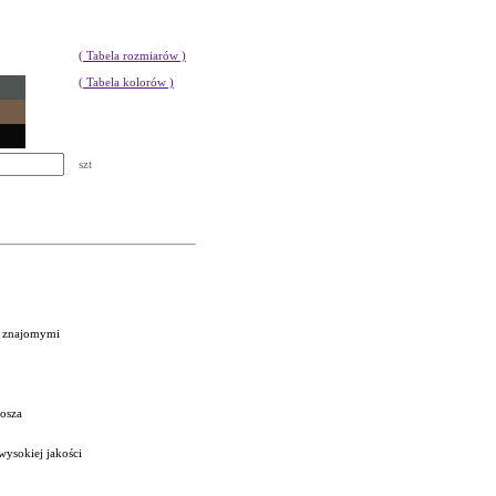
( Tabela rozmiarów )
( Tabela kolorów )
szt
e znajomymi
nosza
wysokiej jakości