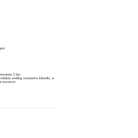
opni
mówienia 3 dni
produktu według wymiarów klientki, w
a zwrotowi