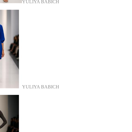
YULIYA BABICH
YULIYA BABICH