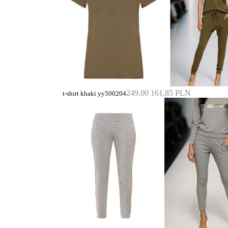
249,00
161,85 PLN
t-shirt khaki yy500204