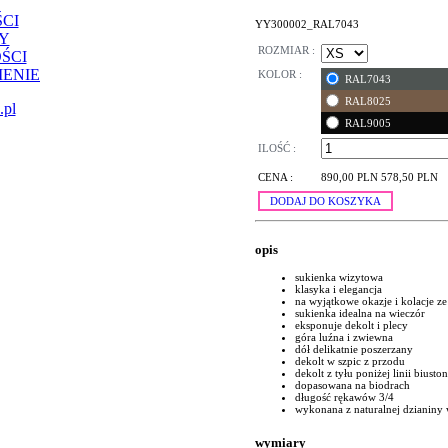
CI
YY300002_RAL7043
Y
ROZMIAR :
ŚCI
ENIE
KOLOR :
RAL7043
RAL8025
.pl
RAL9005
ILOŚĆ :
CENA :
890,00 PLN
578,50 PLN
DODAJ DO KOSZYKA
opis
sukienka wizytowa
klasyka i elegancja
na wyjątkowe okazje i kolacje z
sukienka idealna na wieczór
eksponuje dekolt i plecy
góra luźna i zwiewna
dół delikatnie poszerzany
dekolt w szpic z przodu
dekolt z tyłu poniżej linii biusto
dopasowana na biodrach
długość rękawów 3/4
wykonana z naturalnej dzianiny 
wymiary