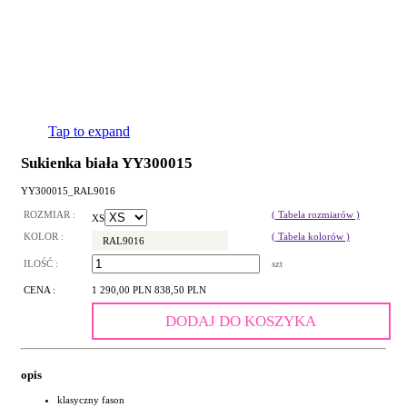
Tap to expand
Sukienka biała YY300015
YY300015_RAL9016
ROZMIAR :
( Tabela rozmiarów )
XS
KOLOR :
( Tabela kolorów )
RAL9016
ILOŚĆ :
szt
CENA :
1 290,00 PLN
838,50 PLN
DODAJ DO KOSZYKA
opis
klasyczny fason