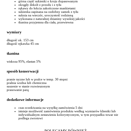
górna część sukienki o kroju dopasowanym
okrągły dekolt z przodu i z tyłu
rękawy do łokcia zakończone mankietami
sukienka zapinana na ozdobny zamek z tyłu
suknia na wieczór, uroczystość rodzinną
wykonana z naturalnej dzianiny wysokiej jakości
tkanina przyjemna dla ciała, przewiewna
wymiary
długość ok. 153 cm
długość rękawka 45 cm
tkanina
wiskoza 95%, elastan 5%
sposób konserwacji
pranie ręczne lub w pralce w temp. 30 stopni
pralnia wodna lub chemiczna
suszenie w stanie rozwieszonym
prasowanie parą
dodatkowe informacje
czas oczekiwania na wysyłkę zamówienia 5 dni
istnieje możliwość zamówienia produktu według wymiarów klientki lub
indywidualnym zestawieniu kolorystycznym, w tym przypadku towar nie
podlega zwrotowi