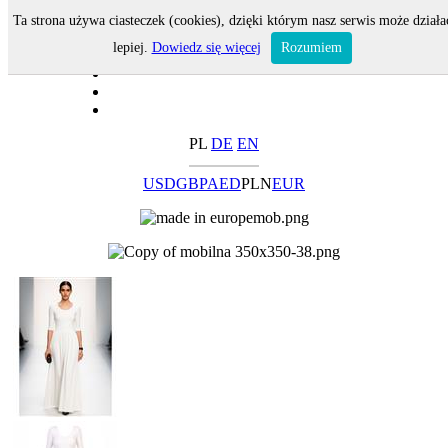
Ta strona używa ciasteczek (cookies), dzięki którym nasz serwis może działa
lepiej.
Dowiedz się więcej
Rozumiem
PL
DE
EN
USD
GBP
AED
PLN
EUR