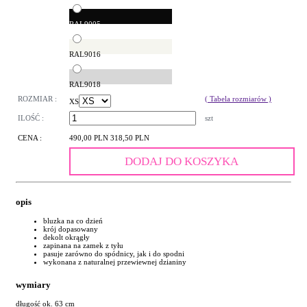
RAL9005
RAL9016
RAL9018
ROZMIAR :
( Tabela rozmiarów )
XS
ILOŚĆ :
szt
CENA :
490,00 PLN
318,50 PLN
DODAJ DO KOSZYKA
opis
bluzka na co dzień
krój dopasowany
dekolt okrągły
zapinana na zamek z tyłu
pasuje zarówno do spódnicy, jak i do spodni
wykonana z naturalnej przewiewnej dzianiny
wymiary
długość ok. 63 cm