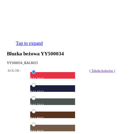
Tap to expand
Bluzka beżowa YY500034
YY500034_RAL8025
KOLOR :
( Tabela kolorów )
RAL3017
RAL5013
RAL7043
RAL8007
RAL8025