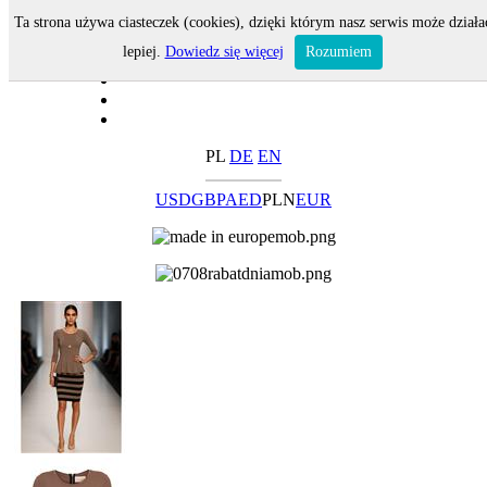
Ta strona używa ciasteczek (cookies), dzięki którym nasz serwis może działa
lepiej.
Dowiedz się więcej
Rozumiem
PL
DE
EN
USD
GBP
AED
PLN
EUR