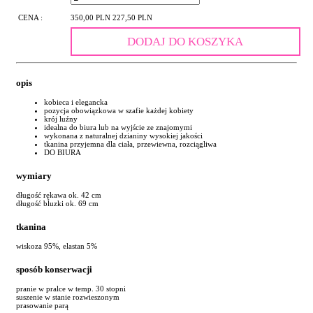
CENA :
350,00 PLN
227,50 PLN
DODAJ DO KOSZYKA
opis
kobieca i elegancka
pozycja obowiązkowa w szafie każdej kobiety
krój luźny
idealna do biura lub na wyjście ze znajomymi
wykonana z naturalnej dzianiny wysokiej jakości
tkanina przyjemna dla ciała, przewiewna, rozciągliwa
DO BIURA
wymiary
długość rękawa ok. 42 cm
długość bluzki ok. 69 cm
tkanina
wiskoza 95%, elastan 5%
sposób konserwacji
pranie w pralce w temp. 30 stopni
suszenie w stanie rozwieszonym
prasowanie parą