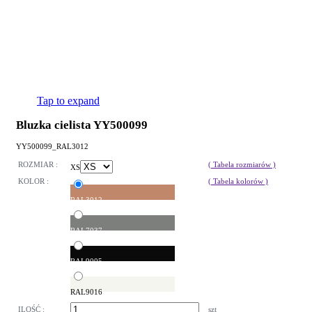
Tap to expand
Bluzka cielista YY500099
YY500099_RAL3012
ROZMIAR :
( Tabela rozmiarów )
XS
KOLOR :
( Tabela kolorów )
RAL3012
RAL7037
RAL9005
RAL9016
ILOŚĆ :
szt