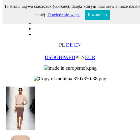
Ta strona używa ciasteczek (cookies), dzięki którym nasz serwis może działa
lepiej.
Dowiedz się więcej
Rozumiem
PL
DE
EN
USD
GBP
AED
PLN
EUR