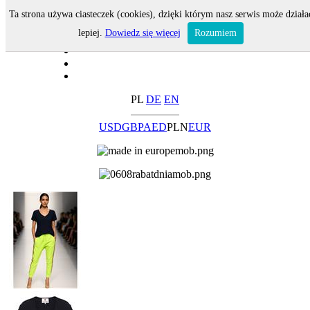
Ta strona używa ciasteczek (cookies), dzięki którym nasz serwis może działa
lepiej.
Dowiedz się więcej
Rozumiem
PL
DE
EN
USD
GBP
AED
PLN
EUR