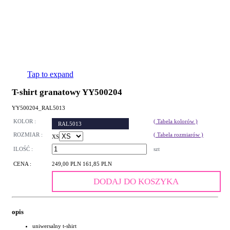
Tap to expand
T-shirt granatowy YY500204
YY500204_RAL5013
KOLOR :
( Tabela kolorów )
RAL5013
ROZMIAR :
( Tabela rozmiarów )
XS
ILOŚĆ :
szt
CENA :
249,00 PLN
161,85 PLN
DODAJ DO KOSZYKA
opis
uniwersalny t-shirt