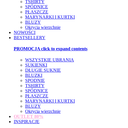
TSHIRTY
SPÓDNICE
PŁASZCZE
MARYNARKI I KURTKI
BLUZY
Okrycia wierzchnie
NOWOŚCI
BESTSELLERY
PROMOCJA
click to expand contents
WSZYSTKIE UBRANIA
SUKIENKI
DŁUGIE SUKNIE
BLUZKI
SPODNIE
TSHIRTY
SPÓDNICE
PŁASZCZE
MARYNARKI I KURTKI
BLUZY
Okrycia wierzchnie
OUTLET
80%
INSPIRACJE