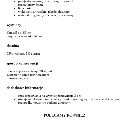
pasuje do jeansów, do szortów, do spodni
prosty luźny fason
linia basic
wykonany z wysokiej jakości dzianiny
materiał przyjemny dla ciała, przewiewny
wymiary
długość ok. 69 cm
długość rękawa ok. 14 cm
tkanina
95% wiskoza, 5% elastan
sposób konserwacji
pranie w pralce w temp. 30 stopni
suszenie w stanie rozwieszonym
prasowanie parą
dodatkowe informacje
czas oczekiwania na wysyłkę zamówienia 3 dni
istnieje możliwość zamówienia produktu według wymiarów klientki, w tym
przypadku towar nie podlega zwrotowi
POLECAMY RÓWNIEŻ