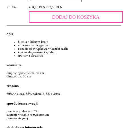
CENA :
450,00 PLN
292,50 PLN
DODAJ DO KOSZYKA
opis
bluzka o luźnym kroju
uniwersalna i wygodna
pozycja obowiązkowa w każdej szafie
idealna do jeansów i spódnic
sportowa elegancja
wymiary
długość rękawów ok. 35 cm
długość ok. 66 cm
tkanina
60% wiskoza, 35% poliamid, 5% elastan
sposób konserwacji
pranie w pralce w 30° C
suszenie w stanie rozwieszonym
prasowanie parą
dodatkowe informacje