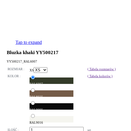
Tap to expand
Bluzka khaki YY500217
YY500217_RAL6007
ROZMIAR :
( Tabela rozmiarów )
XS
KOLOR :
( Tabela kolorów )
RAL6007
RAL8025
RAL9005
RAL9016
ILOŚĆ :
szt