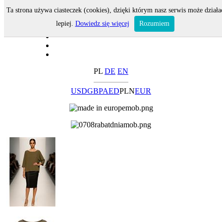
Ta strona używa ciasteczek (cookies), dzięki którym nasz serwis może działa
lepiej.
Dowiedz się więcej
Rozumiem
PL
DE
EN
USD
GBP
AED
PLN
EUR