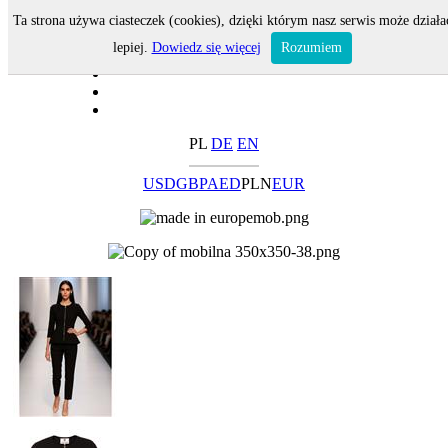
Ta strona używa ciasteczek (cookies), dzięki którym nasz serwis może działa
lepiej.
Dowiedz się więcej
Rozumiem
PL
DE
EN
USD
GBP
AED
PLN
EUR