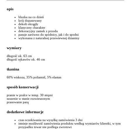
opis
bluzka na co dzień
krój dopasowany
dekolt okrągły
klasyczny charakter
dekoracyjny zamek z przodu
pasuje zarówno do spódnicy, jak i do spodni
wykonana z naturalnej przewiewnej dzianiny
wymiary
długość ok. 63 cm
długość rękawów ok. 46 cm
tkanina
60% wiskoza, 35% poliamid, 5% elastan
sposób konserwacji
pranie w pralce w temp. 30 stopni
suszenie w stanie rozwieszonym
prasowanie parą
dodatkowe informacje
czas oczekiwania na wysyłkę zamówienia 3 dni
istnieje możliwość zamówienia produktu według wymiarów klientki, w tym
przypadku towar nie podlega zwrotowi