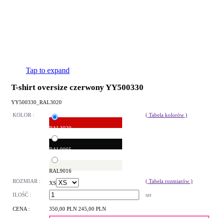
Tap to expand
T-shirt oversize czerwony YY500330
YY500330_RAL3020
KOLOR :
( Tabela kolorów )
RAL3020
RAL9005
RAL9016
ROZMIAR :
( Tabela rozmiarów )
XS
ILOŚĆ :
szt
CENA :
350,00 PLN
245,00 PLN