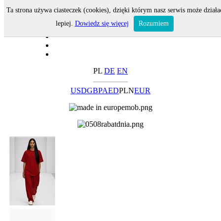
Ta strona używa ciasteczek (cookies), dzięki którym nasz serwis może działa
lepiej.
Dowiedz się więcej
Rozumiem
PL
DE
EN
USD
GBP
AED
PLN
EUR