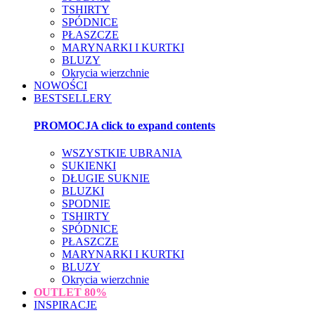
TSHIRTY
SPÓDNICE
PŁASZCZE
MARYNARKI I KURTKI
BLUZY
Okrycia wierzchnie
NOWOŚCI
BESTSELLERY
PROMOCJA
click to expand contents
WSZYSTKIE UBRANIA
SUKIENKI
DŁUGIE SUKNIE
BLUZKI
SPODNIE
TSHIRTY
SPÓDNICE
PŁASZCZE
MARYNARKI I KURTKI
BLUZY
Okrycia wierzchnie
OUTLET
80%
INSPIRACJE