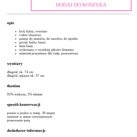
DODAJ DO KOSZYKA
opis
krój luźny, oversize
t-shirt obszerny
pasuje do jeansów, do szortów, do spodni
prosty luźny fason
linia basic
wykonany z wysokiej jakości dzianiny
materiał przyjemny dla ciała, przewiewny
wymiary
długość ok. 74 cm
długość rękawa ok. 37 cm
tkanina
95% wiskoza, 5% elastan
sposób konserwacji
pranie w pralce w temp. 30 stopni
suszenie w stanie rozwieszonym
prasowanie parą
dodatkowe informacje