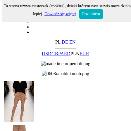
Ta strona używa ciasteczek (cookies), dzięki którym nasz serwis może działa
lepiej.
Dowiedz się więcej
Rozumiem
PL
DE
EN
USD
GBP
AED
PLN
EUR