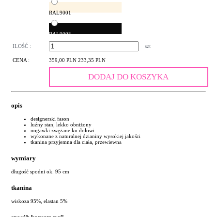
RAL9001
RAL9005
ILOŚĆ :
szt
CENA :
359,00 PLN
233,35 PLN
DODAJ DO KOSZYKA
opis
designerski fason
luźny stan, lekko obniżony
nogawki zwężane ku dołowi
wykonane z naturalnej dzianiny wysokiej jakości
tkanina przyjemna dla ciała, przewiewna
wymiary
długość spodni ok. 95 cm
tkanina
wiskoza 95%, elastan 5%