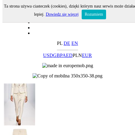
Ta strona używa ciasteczek (cookies), dzięki którym nasz serwis może działa
lepiej.
Dowiedz się więcej
Rozumiem
PL
DE
EN
USD
GBP
AED
PLN
EUR