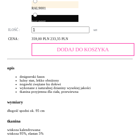
RAL9001
RAL9005
ILOŚĆ :
szt
CENA :
359,00 PLN
233,35 PLN
DODAJ DO KOSZYKA
opis
designerski fason
luźny stan, lekko obniżony
nogawki zwężane ku dołowi
wykonane z naturalnej dzianiny wysokiej jakości
tkanina przyjemna dla ciała, przewiewna
wymiary
długość spodni ok. 95 cm
tkanina
wiskoza kalendrowana:
wiskoza 95%, elastan 5%