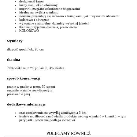
designerski fason
luźny stan, lekko obniżony
nogawki zwężane zakończone ściągaczami
idealne na wyjścia w miasto
świetnie prezentują się zarówno z trampkami, jak i wysokimi obcasami
kolorowo i odważnie
wykonane z naturalnej dzianiny wysokiej jakości
tkanina przyjemna dla ciała, przewiewna
KOLOROWO
wymiary
długość spodni ok. 90 cm
tkanina
70% wiskoza, 27% poliamid, 3% elastan
sposób konserwacji
pranie w pralce w temp. 30 stopni
suszenie w stanie rozwieszonym
prasowanie parą
dodatkowe informacje
czas oczekiwania na wysyłkę zamówienia 3 dni
istnieje możliwość zamówienia produktu według wymiarów klientki, w tym
przypadku towar nie podlega zwrotowi
POLECAMY RÓWNIEŻ