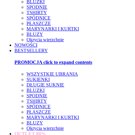
BLUZKI
SPODNIE
TSHIRTY
SPÓDNICE
PŁASZCZE
MARYNARKI I KURTKI
BLUZY
Okrycia wierzchnie
NOWOŚCI
BESTSELLERY
PROMOCJA
click to expand contents
WSZYSTKIE UBRANIA
SUKIENKI
DŁUGIE SUKNIE
BLUZKI
SPODNIE
TSHIRTY
SPÓDNICE
PŁASZCZE
MARYNARKI I KURTKI
BLUZY
Okrycia wierzchnie
OUTLET
80%