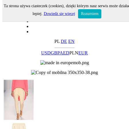
Ta strona używa ciasteczek (cookies), dzięki którym nasz serwis może działa
lepiej.
Dowiedz się więcej
Rozumiem
PL
DE
EN
USD
GBP
AED
PLN
EUR