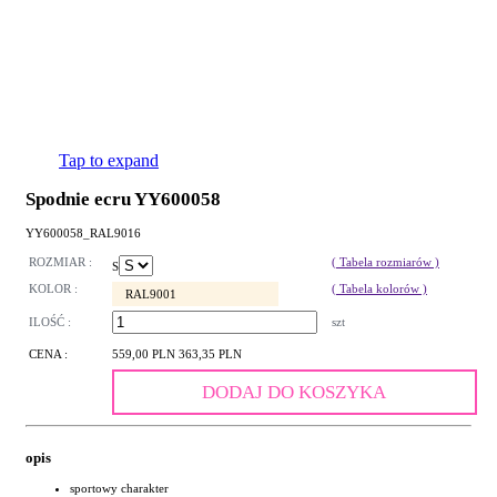
Tap to expand
Spodnie ecru YY600058
YY600058_RAL9016
ROZMIAR :
( Tabela rozmiarów )
S
KOLOR :
( Tabela kolorów )
RAL9001
ILOŚĆ :
szt
CENA :
559,00 PLN
363,35 PLN
DODAJ DO KOSZYKA
opis
sportowy charakter