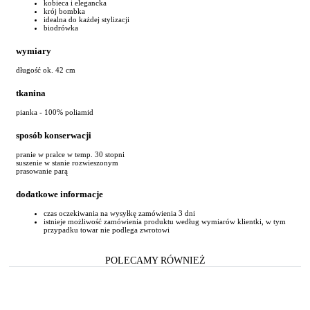
kobieca i elegancka
krój bombka
idealna do każdej stylizacji
biodrówka
wymiary
długość ok. 42 cm
tkanina
pianka - 100% poliamid
sposób konserwacji
pranie w pralce w temp. 30 stopni
suszenie w stanie rozwieszonym
prasowanie parą
dodatkowe informacje
czas oczekiwania na wysyłkę zamówienia 3 dni
istnieje możliwość zamówienia produktu według wymiarów klientki, w tym
przypadku towar nie podlega zwrotowi
POLECAMY RÓWNIEŻ