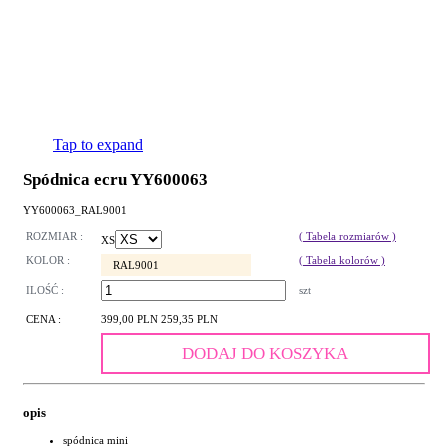
Tap to expand
Spódnica ecru YY600063
YY600063_RAL9001
ROZMIAR :
( Tabela rozmiarów )
XS
KOLOR :
( Tabela kolorów )
RAL9001
ILOŚĆ :
szt
CENA :
399,00 PLN
259,35 PLN
DODAJ DO KOSZYKA
opis
spódnica mini