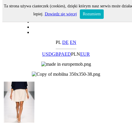
Ta strona używa ciasteczek (cookies), dzięki którym nasz serwis może działa
lepiej.
Dowiedz się więcej
Rozumiem
PL
DE
EN
USD
GBP
AED
PLN
EUR