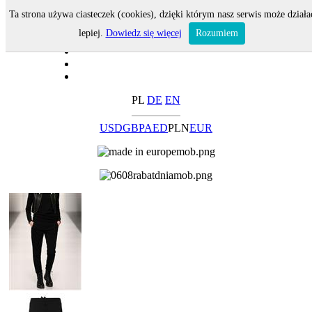
Ta strona używa ciasteczek (cookies), dzięki którym nasz serwis może działa
lepiej.
Dowiedz się więcej
Rozumiem
PL
DE
EN
USD
GBP
AED
PLN
EUR