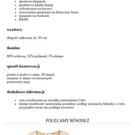
sportowa elegancja
spodnie na każdą okazję
wykończone na surowo
nowoczesne spojrzenie na klasyczny fason
kieszenie na biodrach
BASIC
wymiary
długość całkowita ok. 95 cm
tkanina
60% wiskoza, 35% poliamid, 5% elastan
sposób konserwacji
pranie w pralce w temp. 30 stopni
suszenie w stanie rozwieszonym
prasowanie parą
dodatkowe informacje
czas oczekiwania na wysyłkę zamówienia 3 dni
istnieje możliwość zamówienia produktu według wymiarów klientki, w tym
przypadku towar nie podlega zwrotowi
POLECAMY RÓWNIEŻ