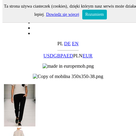
Ta strona używa ciasteczek (cookies), dzięki którym nasz serwis może działa
lepiej.
Dowiedz się więcej
Rozumiem
PL
DE
EN
USD
GBP
AED
PLN
EUR