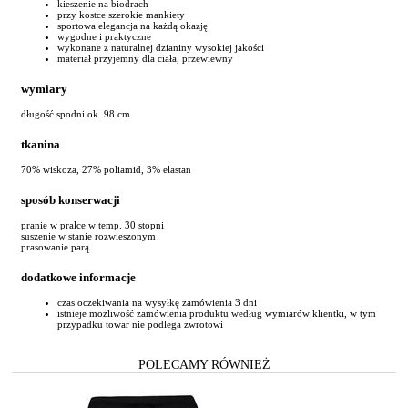
kieszenie na biodrach
przy kostce szerokie mankiety
sportowa elegancja na każdą okazję
wygodne i praktyczne
wykonane z naturalnej dzianiny wysokiej jakości
materiał przyjemny dla ciała, przewiewny
wymiary
długość spodni ok. 98 cm
tkanina
70% wiskoza, 27% poliamid, 3% elastan
sposób konserwacji
pranie w pralce w temp. 30 stopni
suszenie w stanie rozwieszonym
prasowanie parą
dodatkowe informacje
czas oczekiwania na wysyłkę zamówienia 3 dni
istnieje możliwość zamówienia produktu według wymiarów klientki, w tym
przypadku towar nie podlega zwrotowi
POLECAMY RÓWNIEŻ