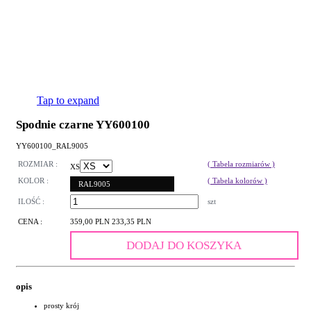
Tap to expand
Spodnie czarne YY600100
YY600100_RAL9005
ROZMIAR :
( Tabela rozmiarów )
XS
KOLOR :
( Tabela kolorów )
RAL9005
ILOŚĆ :
szt
CENA :
359,00 PLN
233,35 PLN
DODAJ DO KOSZYKA
opis
prosty krój